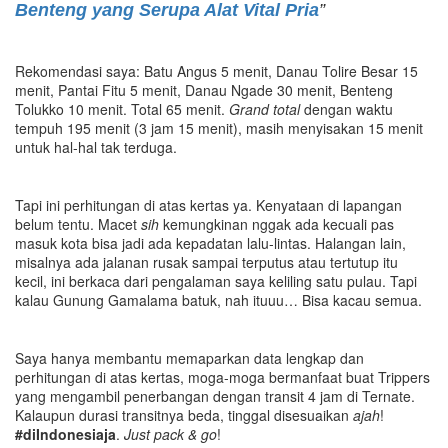
Benteng yang Serupa Alat Vital Pria
”
Rekomendasi saya: Batu Angus 5 menit, Danau Tolire Besar 15
menit, Pantai Fitu 5 menit, Danau Ngade 30 menit, Benteng
Tolukko 10 menit. Total 65 menit.
Grand total
dengan waktu
tempuh 195 menit (3 jam 15 menit), masih menyisakan 15 menit
untuk hal-hal tak terduga.
Tapi ini perhitungan di atas kertas ya. Kenyataan di lapangan
belum tentu. Macet
sih
kemungkinan nggak ada kecuali pas
masuk kota bisa jadi ada kepadatan lalu-lintas. Halangan lain,
misalnya ada jalanan rusak sampai terputus atau tertutup itu
kecil, ini berkaca dari pengalaman saya keliling satu pulau. Tapi
kalau Gunung Gamalama batuk, nah ituuu… Bisa kacau semua.
Saya hanya membantu memaparkan data lengkap dan
perhitungan di atas kertas, moga-moga bermanfaat buat Trippers
yang mengambil penerbangan dengan transit 4 jam di Ternate.
Kalaupun durasi transitnya beda, tinggal disesuaikan
ajah
!
#diIndonesiaja
.
Just pack & go
!