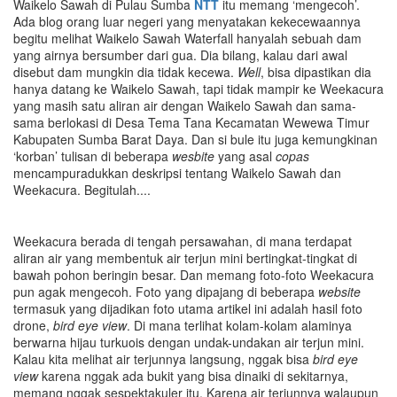
Waikelo Sawah di Pulau Sumba
NTT
itu memang ‘mengecoh’.
Ada blog orang luar negeri yang menyatakan kekecewaannya
begitu melihat Waikelo Sawah Waterfall hanyalah sebuah dam
yang airnya bersumber dari gua. Dia bilang, kalau dari awal
disebut dam mungkin dia tidak kecewa.
Well
, bisa dipastikan dia
hanya datang ke Waikelo Sawah, tapi tidak mampir ke Weekacura
yang masih satu aliran air dengan Waikelo Sawah dan sama-
sama berlokasi di Desa Tema Tana Kecamatan Wewewa Timur
Kabupaten Sumba Barat Daya. Dan si bule itu juga kemungkinan
‘korban’ tulisan di beberapa
wesbite
yang asal
copas
mencampuradukkan deskripsi tentang Waikelo Sawah dan
Weekacura. Begitulah....
Weekacura berada di tengah persawahan, di mana terdapat
aliran air yang membentuk air terjun mini bertingkat-tingkat di
bawah pohon beringin besar. Dan memang foto-foto Weekacura
pun agak mengecoh. Foto yang dipajang di beberapa
website
termasuk yang dijadikan foto utama artikel ini adalah hasil foto
drone,
bird eye view
. Di mana terlihat kolam-kolam alaminya
berwarna hijau turkuois dengan undak-undakan air terjun mini.
Kalau kita melihat air terjunnya langsung, nggak bisa
bird eye
view
karena nggak ada bukit yang bisa dinaiki di sekitarnya,
memang nggak sespektakuler itu. Karena air terjunnya walaupun