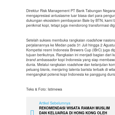
Direktur Risk Management PT Bank Tabungan Negara 
mengapresiasi antusiasme luar biasa dari para pengu
dukungan ekosistem pembayaran Bale by BTN, kami b
penikmat kopi, tetapi juga mendorong transformasi dig
Setelah sukses membuka rangkaian
roadshow
nasion
perjalanannya ke Medan pada 31 Juli hingga 2 Agust
Kompetisi resmi Indonesia Brewers Cup (IBrC) juga di
tujuan berikutnya. Rangkaian ini menjadi bagian dari
brand ambassador
kopi Indonesia yang siap membawa 
dunia. Melalui rangkaian
roadshow
dan kelanjutan kom
peluang bisnis, menjaring talenta barista terbaik di w
mengangkat potensi kopi Indonesia ke panggung duni
Teks & Foto: Istimewa
Artikel Sebelumnya
REKOMENDASI WISATA RAMAH MUSLIM
DAN KELUARGA DI HONG KONG OLEH