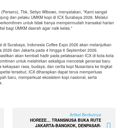
(Persero), Tbk, Setiyo Wibowo,
menyatakan, "Kami sangat
njung dan pelaku UMKM kopi di ICX Surabaya 2026. Melalui
erkomitmen untuk tidak hanya mempermudah transaksi harian
ital bagi UMKM daerah agar naik kelas."
al di Surabaya, Indonesia Coffee Expo 2026 akan melanjutkan
us 2026 dan Jakarta pada 4 hingga 6 September 2026.
pastikan akan kembali hadir pada pelaksanaan ICX di kota-kota
 komitmen untuk melahirkan sekaligus mencetak generasi baru
kekayaan rasa, budaya, dan cerita kopi Nusantara ke tingkat
petisi tersebut, ICX diharapkan dapat terus memperluas
ilayah baru, memperkuat ekosistem kopi nasional, serta
a.
Artikel Berikutnya
HOREEE… TRANSNUSA BUKA RUTE
JAKARTA-BANGKOK, DENPASAR-