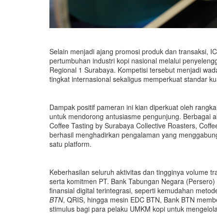
Selain menjadi ajang promosi produk dan transaksi, 
pertumbuhan industri kopi nasional melalui penyelen
Regional 1 Surabaya. Kompetisi tersebut menjadi wada
tingkat internasional sekaligus memperkuat standar kua
Dampak positif pameran ini kian diperkuat oleh rangk
untuk mendorong antusiasme pengunjung. Berbagai akti
Coffee Tasting by Surabaya Collective Roasters, Coffe
berhasil menghadirkan pengalaman yang menggabungka
satu platform.
Keberhasilan seluruh aktivitas dan tingginya volume t
serta komitmen PT. Bank Tabungan Negara (Persero) 
finansial digital terintegrasi, seperti kemudahan met
BTN
, QRIS, hingga mesin EDC BTN, Bank BTN membe
stimulus bagi para pelaku UMKM kopi untuk mengelola 