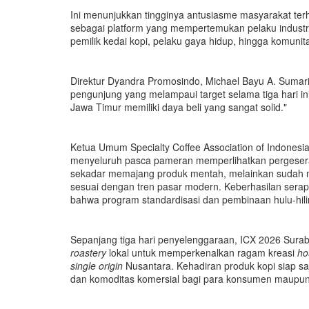
Ini menunjukkan tingginya antusiasme masyarakat terh
sebagai platform yang mempertemukan pelaku industri k
pemilik kedai kopi, pelaku gaya hidup, hingga komunita
Direktur Dyandra Promosindo, Michael Bayu A. Sumari
pengunjung yang melampaui target selama tiga hari ini 
Jawa Timur memiliki daya beli yang sangat solid."
Ketua Umum Specialty Coffee Association of Indonesi
menyeluruh pasca pameran memperlihatkan pergeseran
sekadar memajang produk mentah, melainkan sudah m
sesuai dengan tren pasar modern. Keberhasilan serapa
bahwa program standardisasi dan pembinaan hulu-hilir
Sepanjang tiga hari penyelenggaraan, ICX 2026 Sura
roastery
lokal untuk memperkenalkan ragam kreasi
ho
single origin
Nusantara. Kehadiran produk kopi siap saji 
dan komoditas komersial bagi para konsumen maupun 