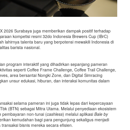
ICX 2026 Surabaya juga memberikan dampak positif terhadap
ggaraan kompetisi resmi 32do Indonesia Brewers Cup (IBrC)
h lahirnya talenta baru yang berpotensi mewakili Indonesia di
litas barista nasional.
aian program interaktif yang dihadirkan sepanjang pameran
vitas seperti Coffee Frame Challenge, Coffee Trail Challenge,
eves, area bersantai Nongki Zone, dan Digital Simracing
n unsur edukasi, hiburan, dan interaksi komunitas dalam
ransaksi selama pameran ini juga tidak lepas dari kepercayaan
Tbk (BTN) sebagai Mitra Utama. Melalui penyediaan ekosistem
ode pembayaran non-tunai (
cashless
) melalui aplikasi
Bale by
rikan kemudahan bagi para pengunjung sekaligus menjadi
transaksi bisnis mereka secara efisien.