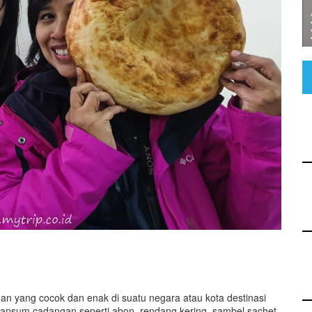
n yang cocok dan enak di suatu negara atau kota destinasi
a ransum cadangan seperti abon, rendang kering, sambel sachet,