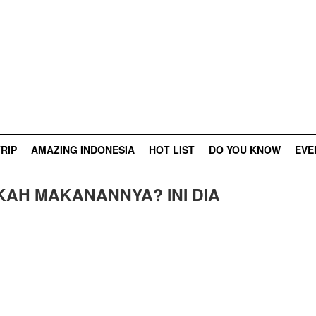
RIP
AMAZING INDONESIA
HOT LIST
DO YOU KNOW
EVE
KAH MAKANANNYA? INI DIA