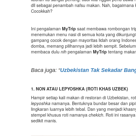
dll sebagai penambah nafsu makan. Nah, bagaimana 
Cocokkah?
Ini pengalaman
MyTrip
saat membawa rombongan trip 
menemukan menu nasi di semua kota yang dikunjung
gampang cocok dengan mayoritas lidah orang Indonesi
domba, memang pilihannya jadi lebih sempit. Sebelum
membaca dulu
nih
pengalaman
MyTrip
tentang makana
Baca juga: “
Uzbekistan Tak Sekadar Ba
1. NON ATAU LEPYOSHKA (ROTI KHAS UZBEK)
Hampir setiap kali makan di restoran di Uzbekistan, r
lepyoshka
namanya. Bentuknya bundar besar dan pipih,
lingkaran luarnya lebih tebal. Dan yang menjadi kha
stempel khusus roti namanya
chekich
. Roti ini rasany
sedikit manis.