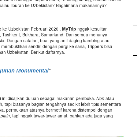
kalau liburan ke Uzbekistan? Bagaimana makanannya?
ke Uzbekistan Februari 2020 .
MyTrip
nggak kesulitan
i, Tashkent, Bukhara, Samarkand. Dan semua menunya
a. Dengan catatan, buat yang anti daging kambing atau
 membuktikan sendiri dengan pergi ke sana, Trippers bisa
n Uzbekistan. Berikut daftarnya.
ngunan Monumental
”
oti ini disajikan duluan sebagai makanan pembuka.
Non
atau
 tapi biasanya bagian tengahnya sedikit lebih tipis sementara
snya, permukaan atasnya bermotif karena distempel dengan
a
plain
, tapi nggak tawar-tawar amat, bahkan ada juga yang