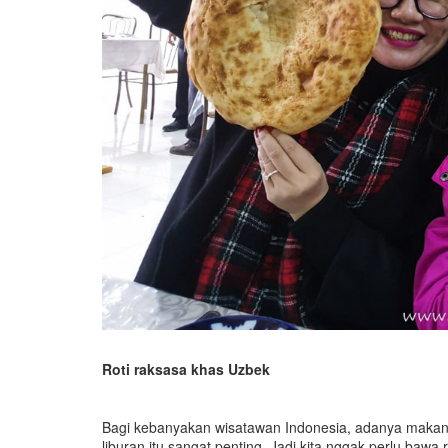
Roti raksasa khas Uzbek
Bagi kebanyakan wisatawan Indonesia, adanya makana
liburan itu sangat penting. Jadi kita nggak perlu baw