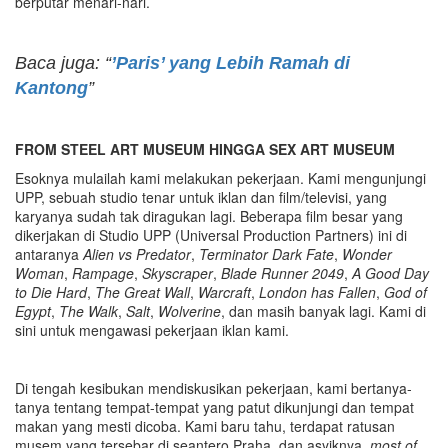
berputar menari-nari.
Baca juga: “
’Paris’ yang Lebih Ramah di
Kantong
”
FROM STEEL ART MUSEUM HINGGA SEX ART MUSEUM
Esoknya mulailah kami melakukan pekerjaan. Kami mengunjungi
UPP, sebuah studio tenar untuk iklan dan film/televisi, yang
karyanya sudah tak diragukan lagi. Beberapa film besar yang
dikerjakan di Studio UPP (Universal Production Partners) ini di
antaranya
Alien vs Predator
,
Terminator Dark Fate
,
Wonder
Woman
,
Rampage
,
Skyscraper
,
Blade Runner 2049
,
A Good Day
to Die Hard
,
The Great Wall
,
Warcraft
,
London has Fallen
,
God of
Egypt
,
The Walk
,
Salt
,
Wolverine
, dan masih banyak lagi. Kami di
sini untuk mengawasi pekerjaan iklan kami.
Di tengah kesibukan mendiskusikan pekerjaan, kami bertanya-
tanya tentang tempat-tempat yang patut dikunjungi dan tempat
makan yang mesti dicoba. Kami baru tahu, terdapat ratusan
musem yang tersebar di seantero Praha, dan asyiknya,
most of