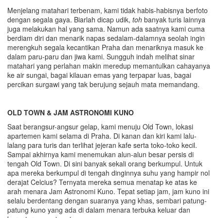
Menjelang matahari terbenam, kami tidak habis-habisnya berfoto
dengan segala gaya. Biarlah dicap udik,
toh
banyak turis lainnya
juga melakukan hal yang sama. Namun ada saatnya kami cuma
berdiam diri dan menarik napas sedalam-dalamnya seolah ingin
merengkuh segala kecantikan Praha dan menariknya masuk ke
dalam paru-paru dan jiwa kami. Sungguh indah melihat sinar
matahari yang perlahan makin meredup memantulkan cahayanya
ke air sungai, bagai kilauan emas yang terpapar luas, bagai
percikan surgawi yang tak berujung sejauh mata memandang.
OLD TOWN & JAM ASTRONOMI KUNO
Saat berangsur-angsur gelap, kami menuju Old Town, lokasi
apartemen kami selama di Praha. Di kanan dan kiri kami lalu-
lalang para turis dan terlihat jejeran kafe serta toko-toko kecil.
Sampai akhirnya kami menemukan alun-alun besar persis di
tengah Old Town. Di sini banyak sekali orang berkumpul. Untuk
apa mereka berkumpul di tengah dinginnya suhu yang hampir nol
derajat Celcius? Ternyata mereka semua menatap ke atas ke
arah menara Jam Astronomi Kuno. Tepat setiap jam, jam kuno ini
selalu berdentang dengan suaranya yang khas, sembari patung-
patung kuno yang ada di dalam menara terbuka keluar dan