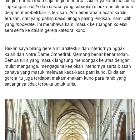
dingin, namun tetap saja angin menerpa. Akhirnya kami masuk ke
lingkungan
castle
dan
church
yang sebagian dibuka untuk umum
dengan membeli karcis terusan. Ada beberapa macam karcis
terusan, dari yang paling
basic
hingga paling lengkap. Kami pilih
yang
moderate
. Ini membawa kami masuk ke ruangan koleksi
seni serta ke dalam gereja katedral kuno.
Rekan saya bilang gereja ini arsitektur dan interiornya nggak
kalah dari Notre Dame Cathedral. Memang benar-benar indah.
Semua turis yang masuk langsung mendongak ke atas dengan
mulut menganga, mengagumi keelokan interiornya serta biasan
cahaya yang masuk melewati kaca-kaca patri kuno. Di dalam
gereja itu juga terdapat makam-makam kuno para rahib yang
sayangnya tidak terbuka untuk turis.