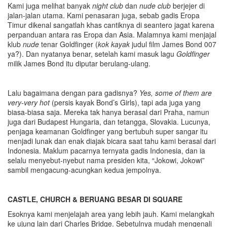
Kami juga melihat banyak
night club
dan
nude club
berjejer di
jalan-jalan utama. Kami penasaran juga, sebab gadis Eropa
Timur dikenal sangatlah khas cantiknya di seantero jagat karena
perpanduan antara ras Eropa dan Asia. Malamnya kami menjajal
klub
nude
tenar Goldfinger (
kok kayak
judul film James Bond 007
ya?). Dan nyatanya benar, setelah kami masuk lagu
Goldfinger
milik James Bond itu diputar berulang-ulang.
Lalu bagaimana dengan para gadisnya?
Yes, some of them are
very-very hot
(persis kayak Bond’s Girls), tapi ada juga yang
biasa-biasa saja. Mereka tak hanya berasal dari Praha, namun
juga dari Budapest Hungaria, dan tetangga, Slovakia. Lucunya,
penjaga keamanan Goldfinger yang bertubuh super sangar itu
menjadi lunak dan enak diajak bicara saat tahu kami berasal dari
Indonesia. Maklum pacarnya ternyata gadis Indonesia, dan ia
selalu menyebut-nyebut nama presiden kita, “Jokowi, Jokowi”
sambil mengacung-acungkan kedua jempolnya.
CASTLE
,
CHURCH & BERUANG
BESAR
DI SQUARE
Esoknya kami menjelajah area yang lebih jauh. Kami melangkah
ke ujung lain dari Charles Bridge. Sebetulnya mudah mengenali