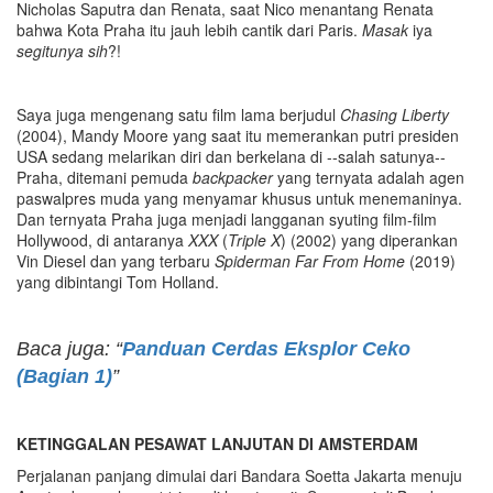
Nicholas Saputra dan Renata, saat Nico menantang Renata
bahwa Kota Praha itu jauh lebih cantik dari Paris.
Masak
iya
segitunya sih
?!
Saya juga mengenang satu film lama berjudul
Chasing Liberty
(2004), Mandy Moore yang saat itu memerankan putri presiden
USA sedang melarikan diri dan berkelana di --salah satunya--
Praha, ditemani pemuda
backpacker
yang ternyata adalah agen
paswalpres muda yang menyamar khusus untuk menemaninya.
Dan ternyata Praha juga menjadi langganan syuting film-film
Hollywood, di antaranya
XXX
(
Triple X
) (2002) yang diperankan
Vin Diesel dan yang terbaru
Spiderman Far From Home
(2019)
yang dibintangi Tom Holland.
Baca juga: “
Panduan Cerdas Eksplor Ceko
(Bagian 1)
”
KETINGGALAN PESAWAT LANJUTAN DI AMSTERDAM
Perjalanan panjang dimulai dari Bandara Soetta Jakarta menuju