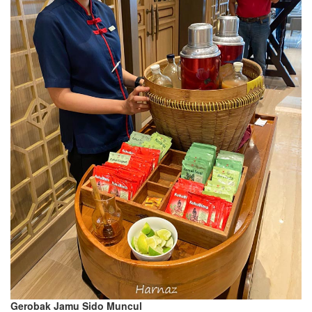
Gerobak
J
amu Sido Muncul