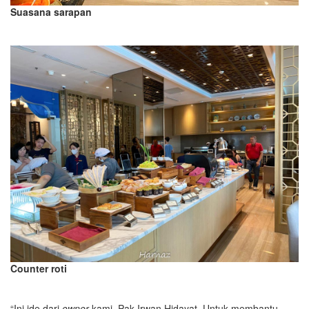
Suasana sarapan
Counter roti
“Ini ide dari
owner
kami, Pak Irwan Hidayat. Untuk membantu