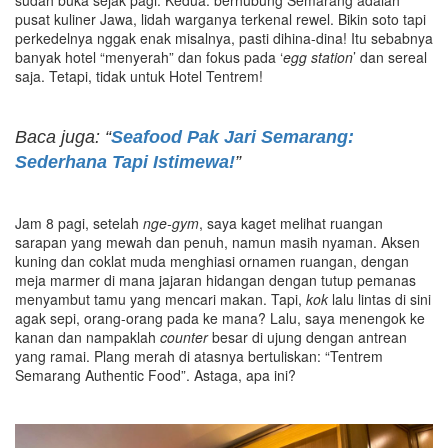
pusat kuliner Jawa, lidah warganya terkenal rewel. Bikin soto tapi
perkedelnya nggak enak misalnya, pasti dihina-dina! Itu sebabnya
banyak hotel “menyerah” dan fokus pada ‘
egg station
’ dan sereal
saja. Tetapi, tidak untuk Hotel Tentrem!
Baca juga: “
Seafood Pak Jari Semarang:
Sederhana Tapi Istimewa!
”
Jam 8 pagi, setelah
nge-gym
, saya kaget melihat ruangan
sarapan yang mewah dan penuh, namun masih nyaman. Aksen
kuning dan coklat muda menghiasi ornamen ruangan, dengan
meja marmer di mana jajaran hidangan dengan tutup pemanas
menyambut tamu yang mencari makan. Tapi,
kok
lalu lintas di sini
agak sepi, orang-orang pada ke mana? Lalu, saya menengok ke
kanan dan nampaklah
counter
besar di ujung dengan antrean
yang ramai. Plang merah di atasnya bertuliskan: “Tentrem
Semarang Authentic Food”. Astaga, apa ini?