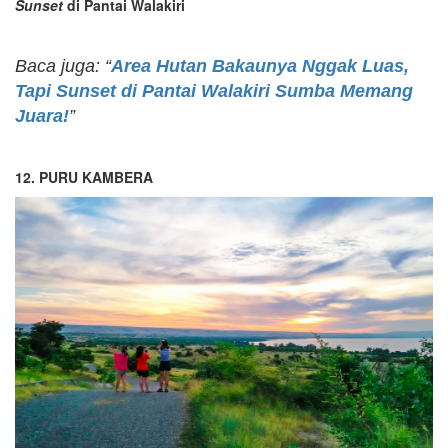
Sunset
di Pantai Walakiri
Baca juga: “
Area Hutan Bakaunya Nggak Luas,
Tapi Sunset di Pantai Walakiri Sumba Memang
Juara!
”
12. PURU KAMBERA