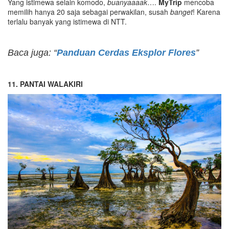
Yang istimewa selain komodo,
buanyaaaak
….
MyTrip
mencoba
memilih hanya 20 saja sebagai perwakilan, susah
banget
! Karena
terlalu banyak yang istimewa di NTT.
Baca juga: “
Panduan Cerdas Eksplor Flores
”
11. PANTAI WALAKIRI