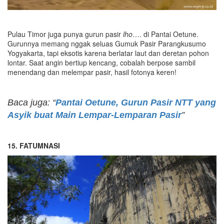
Pulau Timor juga punya gurun pasir
lho
…. di Pantai Oetune.
Gurunnya memang nggak seluas Gumuk Pasir Parangkusumo
Yogyakarta, tapi eksotis karena berlatar laut dan deretan pohon
lontar. Saat angin bertiup kencang, cobalah berpose sambil
menendang dan melempar pasir, hasil fotonya keren!
Baca juga: “
Pantai Oetune, Gurun Pasir NTT yang
Asyik buat Main Lempar-Lemparan Pasir
”
15. FATUMNASI