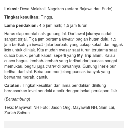
Lokasi:
Desa Molakoli, Nagekeo (antara Bajawa dan Ende).
Tingkat kesulitan:
Tinggi.
Lama pendakian:
4,5 jam naik; 4,5 jam turun.
Harus siap mental naik gunung ini. Dari awal jalurnya sudah
sangat terjal. Tiga jam pertama
lewatin
bagian hutan dulu. 1,5
jam berikutnya
lewatin
jalur berbatu yang cukup kokoh dan nggak
licin untuk diinjak. Kita mudah nyasar saat turun terutama saat
cuaca buruk, penuh kabut, seperti yang
My Trip
alami. Kalau
cuaca bagus, lembah-lembah yang terlihat dari puncak sangat
memukau, begitu juga
crater
di bawahnya. Gunung Inerie pun
terlihat dari sini. Bebatuan menjelang puncak banyak yang
berwarna merah, cantik.
Catatan:
Tingkat kesulitan dan lama pendakian dihitung
berdasarkan level pendaki amatir dengan bekal persiapan fisik.
(
Bersambung
)
Teks: Mayawati NH Foto: Jason Ong, Mayawati NH, Sam Lai,
Zuriah Saibun