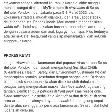
staycation
sebagai alternatif liburan keluarga di akhir minggu
menjadi sangat diminati.
MyTrip
memilih
staycation
di Swiss-
Belhotel Pondok Indah Jakarta pada 5-6 Maret 2022 lalu.
Lokasinya strategis, mudah dijangkau dari area Jabodetabek,
dekat dengan Mal Pondok Indah. Mau memilih menghabiskan
waktu
full
di hotel saja tak akan bosan karena ada kolam renang
dengan suasana adem dan asri, juga gym dan spa. Plus tentunya
ada Swiss-Cafe Restaurant yang siap memanjakan lidah seluruh
anggota keluarga.
PROKES KETAT
Jangan khawatir soal keamanan dari paparan virus karena Swiss-
Belhotel Pondok Indah sudah mengantongi Sertifikat CHSE
(Cleanliness, Health, Safety, dan Environment Sustainability) dan
menerapkan protokol kesehatan dengan sangat ketat. Di depan
pintu masuk suhu tubuh kita akan dicek terlebih dahulu oleh
petugas yang mengenakan masker dan
face shiled
, juga sarung
tangan. Demikian pula petugas di
front desk
alias resepsionis.
Hand sanitizer
pun disediakan di
front desk
dan di dekat lift serta
area-area umum lainnya. Layanan
check in
berlangsung cepat
dan teratur, sehingga tak perlu ada kerumunan. Seluruh staf hotel
juga telah divaksin.