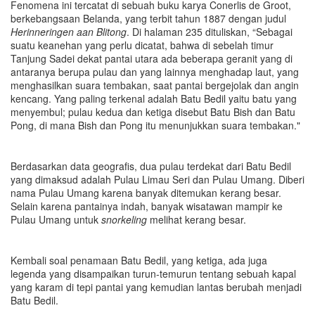
Fenomena ini tercatat di sebuah buku karya Conerlis de Groot,
berkebangsaan Belanda, yang terbit tahun 1887 dengan judul
Herinneringen aan Blitong
. Di halaman 235 dituliskan, “Sebagai
suatu keanehan yang perlu dicatat, bahwa di sebelah timur
Tanjung Sadei dekat pantai utara ada beberapa geranit yang di
antaranya berupa pulau dan yang lainnya menghadap laut, yang
menghasilkan suara tembakan, saat pantai bergejolak dan angin
kencang. Yang paling terkenal adalah Batu Bedil yaitu batu yang
menyembul; pulau kedua dan ketiga disebut Batu Bish dan Batu
Pong, di mana Bish dan Pong itu menunjukkan suara tembakan."
Berdasarkan data geografis, dua pulau terdekat dari Batu Bedil
yang dimaksud adalah Pulau Limau Seri dan Pulau Umang. Diberi
nama Pulau Umang karena banyak ditemukan kerang besar.
Selain karena pantainya indah, banyak wisatawan mampir ke
Pulau Umang untuk
snorkeling
melihat kerang besar.
Kembali soal penamaan Batu Bedil, yang ketiga, ada juga
legenda yang disampaikan turun-temurun tentang sebuah kapal
yang karam di tepi pantai yang kemudian lantas berubah menjadi
Batu Bedil.