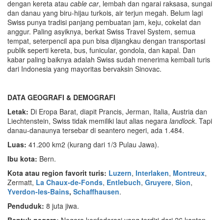
dengan kereta atau
cable car
, lembah dan ngarai raksasa, sungai
dan danau yang biru-hijau turkois, air terjun megah. Belum lagi
Swiss punya tradisi panjang pembuatan jam, keju, cokelat dan
anggur. Paling asyiknya, berkat Swiss Travel System, semua
tempat, seterpencil apa pun bisa dijangkau dengan transportasi
publik seperti kereta, bus, funicular, gondola, dan kapal. Dan
kabar paling baiknya adalah Swiss sudah menerima kembali turis
dari Indonesia yang mayoritas bervaksin Sinovac.
DATA GEOGRAFI & DEMOGRAFI
Letak:
Di Eropa Barat, diapit Prancis, Jerman, Italia, Austria dan
Liechtenstein, Swiss tidak memiliki laut alias negara
landlock
. Tapi
danau-danaunya tersebar di seantero negeri, ada 1.484.
Luas:
41.200 km2 (kurang dari 1/3 Pulau Jawa).
Ibu kota:
Bern.
Kota atau region favorit turis:
Luzern
,
Interlaken
,
Montreux
,
Zermatt,
La Chaux-de-Fonds
,
Entlebuch
,
Gruyere
,
Sion
,
Yverdon-les-Bains
,
Schaffhausen
.
Penduduk:
8 juta jiwa.
Bentuk negara:
Negara konfederasi yang terdiri dari 26 kanton