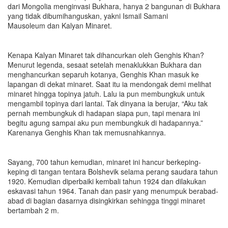
dari Mongolia menginvasi Bukhara, hanya 2 bangunan di Bukhara
yang tidak dibumihanguskan, yakni Ismail Samani
Mausoleum dan Kalyan Minaret.
Kenapa Kalyan Minaret tak dihancurkan oleh Genghis Khan?
Menurut legenda, sesaat setelah menaklukkan Bukhara dan
menghancurkan separuh kotanya, Genghis Khan masuk ke
lapangan di dekat minaret. Saat itu ia mendongak demi melihat
minaret hingga topinya jatuh. Lalu ia pun membungkuk untuk
mengambil topinya dari lantai. Tak dinyana ia berujar, “Aku tak
pernah membungkuk di hadapan siapa pun, tapi menara ini
begitu agung sampai aku pun membungkuk di hadapannya.”
Karenanya Genghis Khan tak memusnahkannya.
Sayang, 700 tahun kemudian, minaret ini hancur berkeping-
keping di tangan tentara Bolshevik selama perang saudara tahun
1920. Kemudian diperbaiki kembali tahun 1924 dan dilakukan
eskavasi tahun 1964. Tanah dan pasir yang menumpuk berabad-
abad di bagian dasarnya disingkirkan sehingga tinggi minaret
bertambah 2 m.