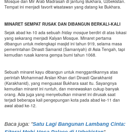
Mosque dan Mir Arab Madrasah di jantung Bukhara, Uzbekistan.
Tempat ini menjadi favorit wisatawan yang datang ke Bukhara.
MINARET SEMPAT RUSAK DAN DIBANGUN BERKALI-KALI
Sejak abad ke-10 ada sebuah
friday mosque
berdiri di atas lokasi
yang sekarang menjadi Kalyan Mosque. Minaret pertama
dibangun untuk melengkapi masjid ini tahun 919, selama masa
pemerintahan Dinasti Samanid (Samaniyah) di Asia Tengah, tapi
kemudian rusak karena gempa bumi tahun 1068.
Sebuah minaret kayu dibangun untuk menggantikannya atas
perintah Mohammad Arslan Khan dari Dinasti Qarakhanid
(Karakhanid), yang menguasai Bukhara saat itu. Sayangnya
kemudian minaret ini runtuh, dan menewaskan cukup banyak
orang. Ada juga yang menyebutkan minaret ini dirusak saat
terjadi beberapa kali pengepungan kota pada abad ke-11 dan
awal abad ke-12.
Baca juga: "
Satu Lagi Bangunan Lambang Cinta:
Sitorai Mohi-Hosa Palace di Uzbekistan
"