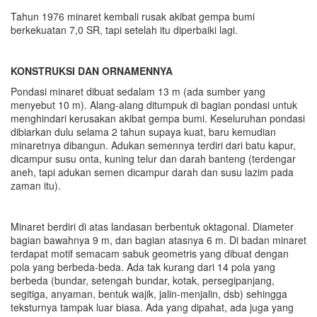
Tahun 1976 minaret kembali rusak akibat gempa bumi
berkekuatan 7,0 SR, tapi setelah itu diperbaiki lagi.
KONSTRUKSI DAN ORNAMENNYA
Pondasi minaret dibuat sedalam 13 m (ada sumber yang
menyebut 10 m). Alang-alang ditumpuk di bagian pondasi untuk
menghindari kerusakan akibat gempa bumi. Keseluruhan pondasi
dibiarkan dulu selama 2 tahun supaya kuat, baru kemudian
minaretnya dibangun. Adukan semennya terdiri dari batu kapur,
dicampur susu onta, kuning telur dan darah banteng (terdengar
aneh, tapi adukan semen dicampur darah dan susu lazim pada
zaman itu).
Minaret berdiri di atas landasan berbentuk oktagonal. Diameter
bagian bawahnya 9 m, dan bagian atasnya 6 m. Di badan minaret
terdapat motif semacam sabuk geometris yang dibuat dengan
pola yang berbeda-beda. Ada tak kurang dari 14 pola yang
berbeda (bundar, setengah bundar, kotak, persegipanjang,
segitiga, anyaman, bentuk wajik, jalin-menjalin, dsb) sehingga
teksturnya tampak luar biasa. Ada yang dipahat, ada juga yang