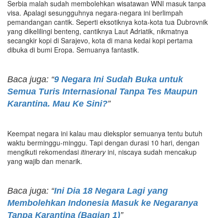
Serbia malah sudah membolehkan wisatawan WNI masuk tanpa
visa. Apalagi sesungguhnya negara-negara ini berlimpah
pemandangan cantik. Seperti eksotiknya kota-kota tua Dubrovnik
yang dikelilingi benteng, cantiknya Laut Adriatik, nikmatnya
secangkir kopi di Sarajevo, kota di mana kedai kopi pertama
dibuka di bumi Eropa. Semuanya fantastik.
Baca juga: “
9 Negara Ini Sudah Buka untuk
Semua Turis Internasional Tanpa Tes Maupun
Karantina. Mau Ke Sini?
”
Keempat negara ini kalau mau dieksplor semuanya tentu butuh
waktu berminggu-minggu. Tapi dengan durasi 10 hari, dengan
mengikuti rekomendasi
itinerary
ini, niscaya sudah mencakup
yang wajib dan menarik.
Baca juga: “
I
ni Dia 18 Negara Lagi
y
ang
Membolehkan Indonesia Masuk
k
e Negaranya
Tanpa Karantina (Bagian 1)
”