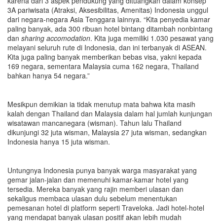
karena dari 3 aspek pendukung yang dituangkan dalam konsep
3A pariwisata (Atraksi, Aksesibilitas, Amenitas) Indonesia unggul
dari negara-negara Asia Tenggara lainnya. “Kita penyedia kamar
paling banyak, ada 300 ribuan hotel bintang ditambah nonbintang
dan
sharing accomodation
. Kita juga memiliki 1.030 pesawat yang
melayani seluruh rute di Indonesia, dan ini terbanyak di ASEAN.
Kita juga paling banyak memberikan bebas visa, yakni kepada
169 negara, sementara Malaysia cuma 162 negara, Thailand
bahkan hanya 54 negara.”
Mesikpun demikian ia tidak menutup mata bahwa kita masih
kalah dengan Thailand dan Malaysia dalam hal jumlah kunjungan
wisatawan mancanegara (wisman). Tahun lalu Thailand
dikunjungi 32 juta wisman, Malaysia 27 juta wisman, sedangkan
Indonesia hanya 15 juta wisman.
Untungnya Indonesia punya banyak warga masyarakat yang
gemar jalan-jalan dan memenuhi kamar-kamar hotel yang
tersedia. Mereka banyak yang rajin memberi ulasan dan
sekaligus membaca ulasan dulu sebelum menentukan
pemesanan hotel di platform seperti Traveloka. Jadi hotel-hotel
yang mendapat banyak ulasan positif akan lebih mudah