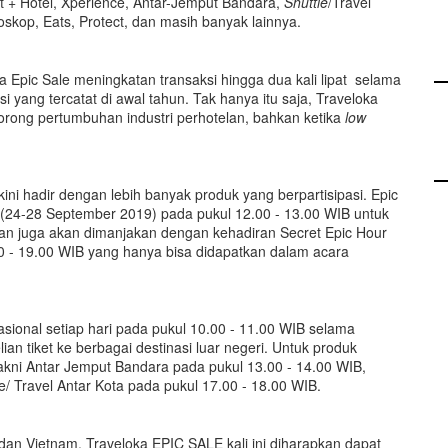
t + Hotel, Xperience, Antar-Jemput Bandara,
Shuttle
/Travel
ioskop, Eats, Protect, dan masih banyak lainnya.
 Epic Sale meningkatan transaksi hingga dua kali lipat selama
 yang tercatat di awal tahun. Tak hanya itu saja, Traveloka
orong pertumbuhan industri perhotelan, bahkan ketika
low
ni hadir dengan lebih banyak produk yang berpartisipasi. Epic
 (24-28 September 2019) pada pukul 12.00 - 13.00 WIB untuk
gan juga akan dimanjakan dengan kehadiran Secret Epic Hour
 - 19.00 WIB yang hanya bisa didapatkan dalam acara
nasional setiap hari pada pukul 10.00 - 11.00 WIB selama
an tiket ke berbagai destinasi luar negeri. Untuk produk
 yakni Antar Jemput Bandara pada pukul 13.00 - 14.00 WIB,
e/ Travel Antar Kota pada pukul 17.00 - 18.00 WIB.
, dan Vietnam, Traveloka EPIC SALE kali ini diharapkan dapat