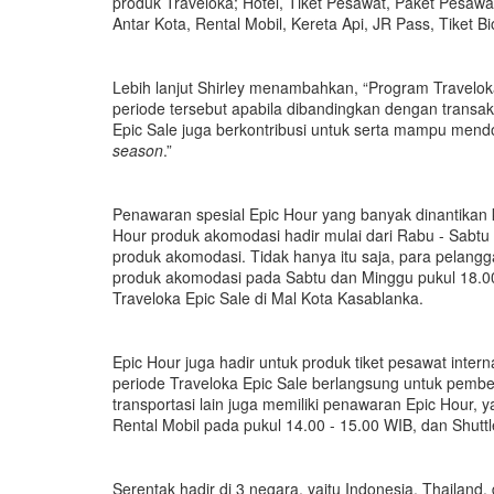
produk Traveloka; Hotel, Tiket Pesawat, Paket Pesawa
Antar Kota, Rental Mobil, Kereta Api, JR Pass, Tiket B
Lebih lanjut Shirley menambahkan, “Program Traveloka
periode tersebut apabila dibandingkan dengan transaksi
Epic Sale juga berkontribusi untuk serta mampu mend
season
.”
Penawaran spesial Epic Hour yang banyak dinantikan ki
Hour produk akomodasi hadir mulai dari Rabu - Sabtu
produk akomodasi. Tidak hanya itu saja, para pelang
produk akomodasi pada Sabtu dan Minggu pukul 18.00
Traveloka Epic Sale di Mal Kota Kasablanka.
Epic Hour juga hadir untuk produk tiket pesawat inter
periode Traveloka Epic Sale berlangsung untuk pembeli
transportasi lain juga memiliki penawaran Epic Hour,
Rental Mobil pada pukul 14.00 - 15.00 WIB, dan Shuttl
Serentak hadir di 3 negara, yaitu Indonesia, Thailand