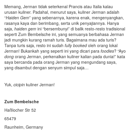
Memang, Jerman tidak seterkenal Prancis atau Italia kalau
urusan kuliner. Padahal, menurut saya, kuliner Jerman adalah
“
Haiden Gem
” yang sebenarnya, karena enak, mengenyangkan,
rasanya kaya dan berimbang, serta unik penyajiannya. Hanya
saja,
haiden gem
ini “bersembunyi” di balik resto-resto tradisional
seperti Zum Bembelsche ini, yang semuanya berbahasa Jerman
jadi mungkin kurang ramah turis. Bagaimana mau ada turis?
Tanpa turis saja, resto ini sudah
fully booked
oleh orang lokal
Jerman! Bukankah yang seperti ini yang dicari para
foodies
? “Ayo
dong
orang Jerman, perkenalkan kuliner kalian pada dunia!” kata
saya bercanda pada orang Jerman yang mengundang saya,
yang disambut dengan senyum simpul saja…
Yuk,
cicipin
kuliner Jerman!
Zum Bembelsche
Haßlocher Str 52
65479
Raunheim, Germany