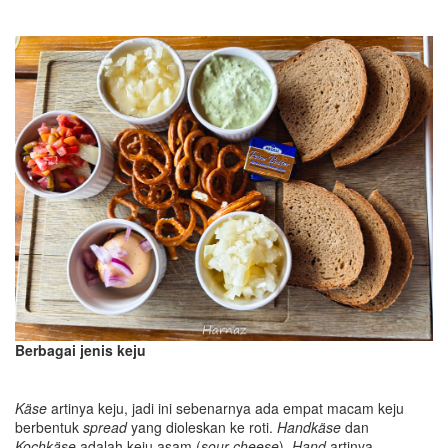
Berbagai jenis keju
Käse
artinya keju, jadi ini sebenarnya ada empat macam keju
berbentuk
spread
yang dioleskan ke roti.
Handkäse
dan
Kochkäse
adalah keju asam (
sour cheese
).
Hand
artinya