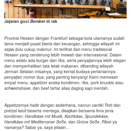
Jajaran guci
Bembel
di rak
Provinsi Hessen dengan Frankfurt sebagai kota utamanya sudah
lama menjadi pusat bisnis dan keuangan, sehingga wilayah ini
sejak dulu cukup makmur. Ini terlihat dari menu tradisional
Hessen yang cenderung lebih mewah dan internasional. Dalam
menu selalu ada burger dan ribs, serta penyajiannya lebih elegan
dan memperhatikan tata letak makanan, dibanding wilayah
Jerman Selatan misalnya, yang kental budaya pertaniannya:
penyajian nomor dua, yang penting kenyang! Kami memesan
empat menu: appetizer aneka kondimen, ribs, pork knuckle atau
schweinshaxe
, dan beef tartar alias daging sapi mentah.
Appetizernya hadir dengan sederhana, namun cantik! Roti dan
pretzel kecil beserta mentega, disajikan bersama lima jenis
kondimen:
Handkäse mit Musik, Kochkäse, Spundekäse,
Handkäse mit Mediterraner Soße
, dan
Grüne Soße
. Ribet ya
namanya? Sabar ya, saya jelasin…