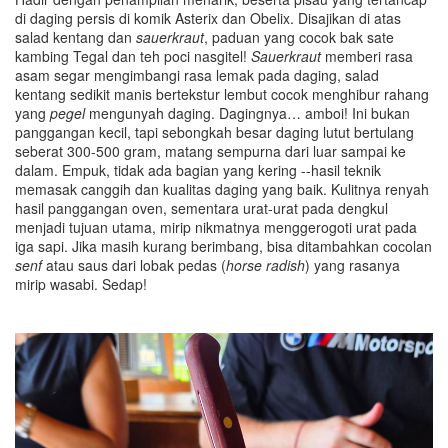
di daging persis di komik Asterix dan Obelix. Disajikan di atas
salad kentang dan
sauerkraut
, paduan yang cocok bak sate
kambing Tegal dan teh poci nasgitel!
Sauerkraut
memberi rasa
asam segar mengimbangi rasa lemak pada daging, salad
kentang sedikit manis bertekstur lembut cocok menghibur rahang
yang
pegel
mengunyah daging. Dagingnya… amboi! Ini bukan
panggangan kecil, tapi sebongkah besar daging lutut bertulang
seberat 300-500 gram, matang sempurna dari luar sampai ke
dalam. Empuk, tidak ada bagian yang kering --hasil teknik
memasak canggih dan kualitas daging yang baik. Kulitnya renyah
hasil panggangan oven, sementara urat-urat pada dengkul
menjadi tujuan utama, mirip nikmatnya menggerogoti urat pada
iga sapi. Jika masih kurang berimbang, bisa ditambahkan cocolan
senf
atau saus dari lobak pedas (
horse radish
) yang rasanya
mirip wasabi. Sedap!