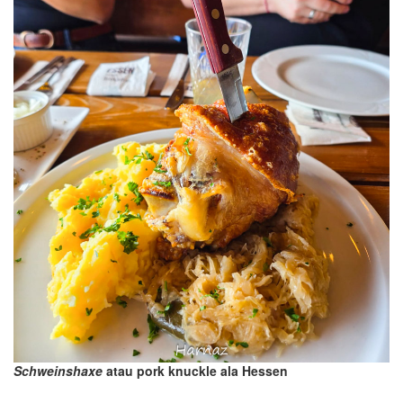
S
chweinshaxe
atau p
ork knuckle
ala Hessen