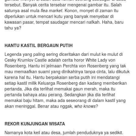
tersebut. Banyak cerita tersebar mengenai gambar itu. Salah
satunya asal mula
flea market
. Konon, monyet di zaman itu
diperlukan untuk mencari kutu yang banyak menyebar di
kawasan pasar, tempat saudagar mencari nafkah. Haha, baru
tahu ya?
HANTU KASTIL BERGAUN PUTIH
Legenda yang paling sering diceritakan dari mulut ke mulut di
Cesky Krumlov Castle adalah cerita horor White Lady von
Rosenberg. Hantu ini jelmaan Perchta von Rosenberg yang tak
mau memaafkan suami yang dinikahinya tanpa cinta, lalu dikutuk
karena hal itu. Hantu berpakaian serba putih ini mendatangi
setiap kastil milik Keluarga Rosenberg dan kadang memberikan
pertanda. Jika dia terlihat memakai gaun merah, maka itu
pertanda bahaya atau perang. Sedangkan jika dia terlihat
memakai baju hitam, maka ada seseorang di dalam kastil yang
akan meninggal. Benar atau nggak,
who knows
?
REKOR KUNJUNGAN WISATA
Namanya kota keil atau desa, jumlah penduduknya ya sedikit.