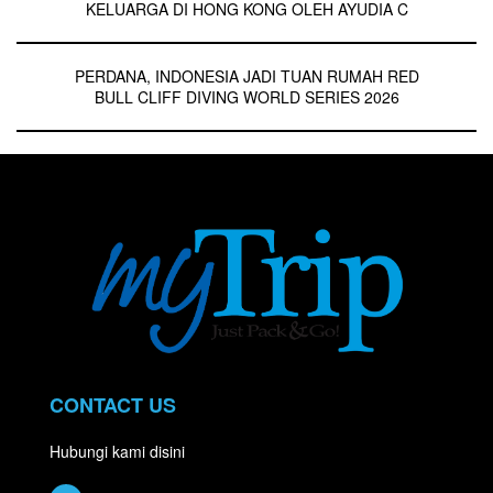
KELUARGA DI HONG KONG OLEH AYUDIA C
PERDANA, INDONESIA JADI TUAN RUMAH RED
BULL CLIFF DIVING WORLD SERIES 2026
CONTACT US
Hubungi kami disini