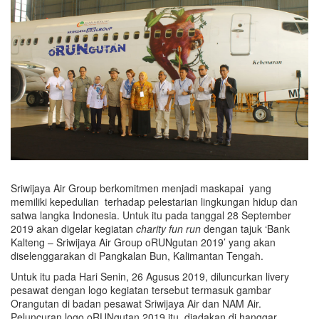
Sriwijaya Air Group berkomitmen menjadi maskapai yang
memiliki kepedulian terhadap pelestarian lingkungan hidup dan
satwa langka Indonesia. Untuk itu pada tanggal 28 September
2019 akan digelar kegiatan
charity fun run
dengan tajuk ‘Bank
Kalteng – Sriwijaya Air Group oRUNgutan 2019’ yang akan
diselenggarakan di Pangkalan Bun, Kalimantan Tengah.
Untuk itu pada Hari Senin, 26 Agusus 2019, diluncurkan livery
pesawat dengan logo kegiatan tersebut termasuk gambar
Orangutan di badan pesawat Sriwijaya Air dan NAM Air.
Peluncuran logo oRUNgutan 2019 itu diadakan di hanggar