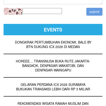
EVENTS
DONGKRAK PERTUMBUHAN EKONOMI, BALE BY
BTN DUKUNG ICX 2026 DI MEDAN
HOREEE… TRANSNUSA BUKA RUTE JAKARTA-
BANGKOK, DENPASAR-WAKATOBI, DAN
DENPASAR-WAINGAPU
GELARAN PERDANA ICX 2026 SURABAYA
BUKUKAN TRANSAKSI LEBIH DARI RP 3 MILIAR
REKOMENDASI WISATA RAMAH MUSLIM DAN