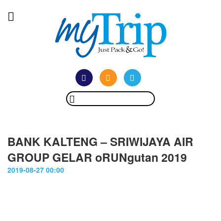
BANK KALTENG – SRIWIJAYA AIR
GROUP GELAR oRUNgutan 2019
2019-08-27 00:00