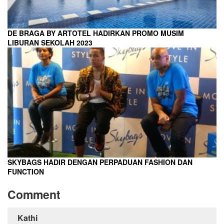
DE BRAGA BY ARTOTEL HADIRKAN PROMO MUSIM
LIBURAN SEKOLAH 2023
SKYBAGS HADIR DENGAN PERPADUAN FASHION DAN
FUNCTION
Comment
Kathi