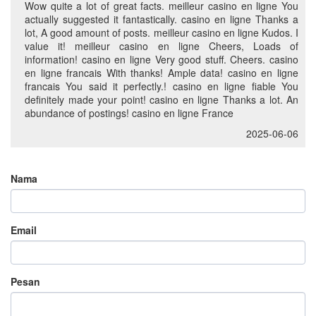
Wow quite a lot of great facts. meilleur casino en ligne You
actually suggested it fantastically. casino en ligne Thanks a
lot, A good amount of posts. meilleur casino en ligne Kudos. I
value it! meilleur casino en ligne Cheers, Loads of
information! casino en ligne Very good stuff. Cheers. casino
en ligne francais With thanks! Ample data! casino en ligne
francais You said it perfectly.! casino en ligne fiable You
definitely made your point! casino en ligne Thanks a lot. An
abundance of postings! casino en ligne France
2025-06-06
Nama
Email
Pesan