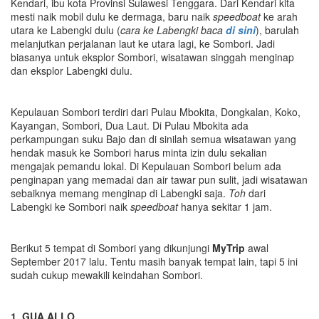
Kendari, ibu kota Provinsi Sulawesi Tenggara. Dari Kendari kita
mesti naik mobil dulu ke dermaga, baru naik
speedboat
ke arah
utara ke Labengki dulu (
cara ke Labengki baca
di sini
), barulah
melanjutkan perjalanan laut ke utara lagi, ke Sombori. Jadi
biasanya untuk eksplor Sombori, wisatawan singgah menginap
dan eksplor Labengki dulu.
Kepulauan Sombori terdiri dari Pulau Mbokita, Dongkalan, Koko,
Kayangan, Sombori, Dua Laut. Di Pulau Mbokita ada
perkampungan suku Bajo dan di sinilah semua wisatawan yang
hendak masuk ke Sombori harus minta izin dulu sekalian
mengajak pemandu lokal. Di Kepulauan Sombori belum ada
penginapan yang memadai dan air tawar pun sulit, jadi wisatawan
sebaiknya memang menginap di Labengki saja.
Toh
dari
Labengki ke Sombori naik
speedboat
hanya sekitar 1 jam.
Berikut 5 tempat di Sombori yang dikunjungi
MyTrip
awal
September 2017 lalu. Tentu masih banyak tempat lain, tapi 5 ini
sudah cukup mewakili keindahan Sombori.
1. GUA ALLO