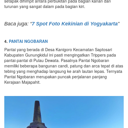
setapak dihimpit antara perbukitan pada bagian kanan dan
turunan yang sangat dalam pada bagian kiri.
Baca juga: “
7 Spot Foto Kekinian di Yogyakarta
”
4.
PANTAI NGOBARAN
Pantai yang berada di Desa Kanigoro Kecamatan Saptosari
Kabupaten Gunungkidul ini pasti mengingatkan Trippers pada
pantai-pantai di Pulau Dewata. Pasalnya Pantai Ngobaran
memiliki beberapa bangunan candi, patung dan arca tepat di atas
tebing yang menghadap langsung ke arah lautan lepas. Ternyata
Pantai Ngobaran merupakan puncak perjalanan panjang
Kerajaan Majapahit.