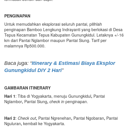
PENGINAPAN
Untuk memudahkan eksplorasi seluruh pantai, pilihlah
penginapan Bamboo Lengkung Indrayanti yang berlokasi di Desa
Tepus Kecamatan Tepus Kabupaten Gunungkidul. Letaknya +/-16
km dari Pantai Nglambor maupun Pantai Siung. Tarif per
malamnya Rp500.000.
Baca juga: “
Itinerary & Estimasi Biaya Eksplor
Gunungkidul DIY 2 Hari
”
GAMBARAN ITINERARY
Hari 1
: Tiba di Yogyakarta, menuju Gunungkidul
,
Pantai
Nglambor
,
Pantai Siung
,
ch
e
c
k in
penginapan.
Hari 2
:
C
h
e
c
k out
,
Pantai Ngrenehan
,
Pantai Ngobaran
,
Pantai
Nguluran
,
kembali ke Yogyakarta.