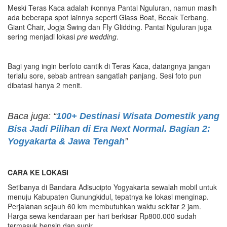
Meski Teras Kaca adalah ikonnya Pantai Nguluran, namun masih
ada beberapa spot lainnya seperti Glass Boat, Becak Terbang,
Giant Chair, Jogja Swing dan Fly Glidding. Pantai Nguluran juga
sering menjadi lokasi
p
re
w
edding
.
Bagi yang ingin berfoto cantik di Teras Kaca, datangnya jangan
terlalu sore, sebab antrean sangatlah panjang. Sesi foto pun
dibatasi hanya 2 menit.
Baca juga: “
100+ Destinasi Wisata Domestik yang
Bisa Jadi Pilihan di Era Next Normal. Bagian 2:
Yogyakarta & Jawa Tengah
”
CARA KE
LOKASI
Setibanya di Bandara Adisucipto Yogyakarta sewalah mobil untuk
menuju Kabupaten Gunungkidul, tepatnya ke lokasi menginap.
Perjalanan sejauh 60 km membutuhkan waktu sekitar 2 jam.
Harga sewa kendaraan per hari berkisar Rp800.000 sudah
termasuk bensin dan supir.