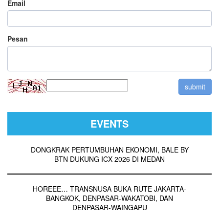
great posts, have a nice morning! casino en ligne Have you
Email
ever thought about publishing an e-book or guest authoring
on other websites? I have a blog based on the same ideas
you discuss and would really like to have you share some
Pesan
stories/information. I know my visitors would enjoy your work.
If you are even remotely interested, feel free to send me an
e-mail. casino en ligne Hey there! This is my first visit to your
blog! We are a team of volunteers and starting a new
initiative in a community in the same niche. Your blog
provided us beneficial information to work on. You have done
a wonderful job! casino en ligne
2025-05-23
EVENTS
DONGKRAK PERTUMBUHAN EKONOMI, BALE BY
BTN DUKUNG ICX 2026 DI MEDAN
HOREEE… TRANSNUSA BUKA RUTE JAKARTA-
BANGKOK, DENPASAR-WAKATOBI, DAN
DENPASAR-WAINGAPU