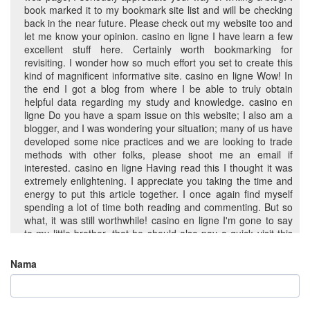
book marked it to my bookmark site list and will be checking
back in the near future. Please check out my website too and
let me know your opinion. casino en ligne I have learn a few
excellent stuff here. Certainly worth bookmarking for
revisiting. I wonder how so much effort you set to create this
kind of magnificent informative site. casino en ligne Wow! In
the end I got a blog from where I be able to truly obtain
helpful data regarding my study and knowledge. casino en
ligne Do you have a spam issue on this website; I also am a
blogger, and I was wondering your situation; many of us have
developed some nice practices and we are looking to trade
methods with other folks, please shoot me an email if
interested. casino en ligne Having read this I thought it was
extremely enlightening. I appreciate you taking the time and
energy to put this article together. I once again find myself
spending a lot of time both reading and commenting. But so
what, it was still worthwhile! casino en ligne I'm gone to say
to my little brother, that he should also pay a quick visit this
web site on regular basis to get updated from most up-to-
date news. casino en ligne Thanks for ones marvelous
Nama
posting! I genuinely enjoyed reading it, you will be a great
author. I will make sure to bookmark your blog and may
come back someday. I want to encourage continue your