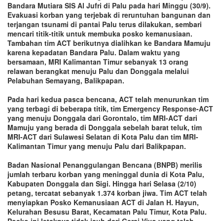
Bandara Mutiara SIS Al Jufri di Palu pada hari Minggu (30/9).
Evakuasi korban yang terjebak di reruntuhan bangunan dan
terjangan tsunami di pantai Palu terus dilakukan, sembari
mencari titik-titik untuk membuka posko kemanusiaan.
Tambahan tim ACT berikutnya dialihkan ke Bandara Mamuju
karena kepadatan Bandara Palu. Dalam waktu yang
bersamaan, MRI Kalimantan Timur sebanyak 13 orang
relawan berangkat menuju Palu dan Donggala melalui
Pelabuhan Semayang, Balikpapan.
Pada hari kedua pasca bencana, ACT telah menurunkan tim
yang terbagi di beberapa titik, tim Emergency Response-ACT
yang menuju Donggala dari Gorontalo, tim MRI-ACT dari
Mamuju yang berada di Donggala sebelah barat teluk, tim
MRI-ACT dari Sulawesi Selatan di Kota Palu dan tim MRI-
Kalimantan Timur yang menuju Palu dari Balikpapan.
Badan Nasional Penanggulangan Bencana (BNPB) merilis
jumlah terbaru korban yang meninggal dunia di Kota Palu,
Kabupaten Donggala dan Sigi. Hingga hari Selasa (2/10)
petang, tercatat sebanyak 1.374 korban jiwa. Tim ACT telah
menyiapkan Posko Kemanusiaan ACT di Jalan H. Hayun,
Kelurahan Besusu Barat, Kecamatan Palu Timur, Kota Palu.