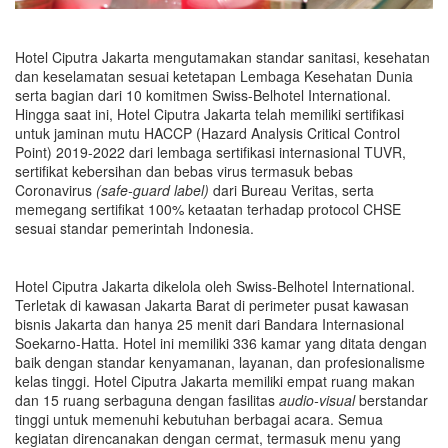
Hotel Ciputra Jakarta mengutamakan standar sanitasi, kesehatan
dan keselamatan sesuai ketetapan Lembaga Kesehatan Dunia
serta bagian dari 10 komitmen Swiss-Belhotel International.
Hingga saat ini, Hotel Ciputra Jakarta telah memiliki sertifikasi
untuk jaminan mutu HACCP (Hazard Analysis Critical Control
Point) 2019-2022 dari lembaga sertifikasi internasional TUVR,
sertifikat kebersihan dan bebas virus termasuk bebas
Coronavirus
(safe-guard label)
dari Bureau Veritas, serta
memegang sertifikat 100% ketaatan terhadap protocol CHSE
sesuai standar pemerintah Indonesia.
Hotel Ciputra Jakarta dikelola oleh Swiss-Belhotel International.
Terletak di kawasan Jakarta Barat di perimeter pusat kawasan
bisnis Jakarta dan hanya 25 menit dari Bandara Internasional
Soekarno-Hatta. Hotel ini memiliki 336 kamar yang ditata dengan
baik dengan standar kenyamanan, layanan, dan profesionalisme
kelas tinggi. Hotel Ciputra Jakarta memiliki empat ruang makan
dan 15 ruang serbaguna dengan fasilitas
audio-visual
berstandar
tinggi untuk memenuhi kebutuhan berbagai acara. Semua
kegiatan direncanakan dengan cermat, termasuk menu yang