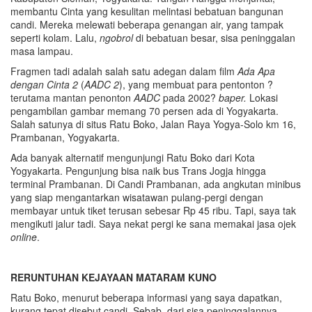
membantu Cinta yang kesulitan melintasi bebatuan bangunan
candi. Mereka melewati beberapa genangan air, yang tampak
seperti kolam. Lalu,
ngobrol
di bebatuan besar, sisa peninggalan
masa lampau.
Fragmen tadi adalah salah satu adegan dalam film
Ada Apa
dengan Cinta 2
(
AADC
2
), yang membuat para pentonton ?
terutama mantan penonton
AADC
pada 2002?
baper.
Lokasi
pengambilan gambar memang 70 persen ada di Yogyakarta.
Salah satunya di situs Ratu Boko, Jalan Raya Yogya-Solo km 16,
Prambanan, Yogyakarta.
Ada banyak alternatif mengunjungi Ratu Boko dari Kota
Yogyakarta. Pengunjung bisa naik bus Trans Jogja hingga
terminal Prambanan. Di Candi Prambanan, ada angkutan minibus
yang siap mengantarkan wisatawan pulang-pergi dengan
membayar untuk tiket terusan sebesar Rp 45 ribu. Tapi, saya tak
mengikuti jalur tadi. Saya nekat pergi ke sana memakai jasa ojek
online
.
RERUNTUHAN KEJAYAAN MATARAM KUNO
Ratu Boko, menurut beberapa informasi yang saya dapatkan,
kurang tepat disebut candi. Sebab, dari sisa peninggalannya,