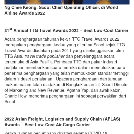
Ng Chee Keong, Scoot Chief Operating Officer, di World
Airline Awards 2022
st
31
Annual TTG Travel Awards 2022 – Best Low-Cost Carrier
Acara penghargaan tahunan ke-31 TTG Travel Awards 2022
merupakan penghargaan kedua yang diterima Scoot sejak TTG
Travel Awards diadakan pada 2011 yang diselenggarakan oleh
TTG Asia,
travel trade publisher
dan penyelenggara acara
terkemuka di Asia Pasifik. Pembaca TTG dan pakar industri
perjalanan memberikan suara mereka dalam memutuskan para
penerima penghargaan yang telah membuktikan standar tertinggi
dalam industri perjalanan. Upacara penghargaan dan jamuan
makan malam telah diadakan di Bangkok bulan ini. Scoot Director
of Marketing and New Revenue, Agatha Yap, dan awak kabin,
Charie How, menerima penghargaan ini sebagai perwakilan dari
Scoot.
2022 Asian Freight, Logistics and Supply Chain (AFLAS)
Awards – Best Low-Cost Air Cargo Carrier
Ketika layanan penumpang dibatasi selama COVID-19,