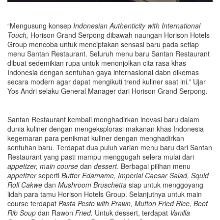
“Mengusung konsep
Indonesian Authenticity with International
Touch,
Horison Grand Serpong dibawah naungan Horison Hotels
Group mencoba untuk menciptakan sensasi baru pada setiap
menu Santan Restaurant. Seluruh menu baru Santan Restaurant
dibuat sedemikian rupa untuk menonjolkan cita rasa khas
Indonesia dengan sentuhan gaya internasional dabn dikemas
secara modern agar dapat mengikuti trend kuliner saat ini.” Ujar
Yos Andri selaku General Manager dari Horison Grand Serpong.
Santan Restaurant kembali menghadirkan inovasi baru dalam
dunia kuliner dengan mengeksplorasi makanan khas Indonesia
kegemaran para penikmat kuliner dengan menghadirkan
sentuhan baru. Terdapat dua puluh varian menu baru dari Santan
Restaurant yang pasti mampu menggugah selera mulai dari
appetizer, main course
dan
dessert
. Berbagai pilihan menu
appetizer
seperti
Butter Edamame, Imperial Caesar Salad, Squid
Roll Cakwe
dan
Mushroom Bruschetta
siap untuk menggoyang
lidah para tamu Horison Hotels Group. Selanjutnya untuk main
course terdapat
Pasta Pesto with Prawn
,
Mutton Fried Rice
,
Beef
Rib Soup
dan Rawon
Fried.
Untuk dessert, terdapat
Vanilla