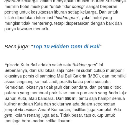
operator
keluarga” dalam menyiapkan musim liburan! Suksesnya
memilih hotel meskipun “untuk tidur
doang
” sangat berperan
penting untuk kesuksesan liburan setiap keluarga. Dan untuk
inilah diperlukan informasi “
hidden gem
”, yakni hotel yang
mungkin tidak mentereng, tetapi dioperasikan dengan baik dan
punya tawaran menarik.
Baca juga: “
Top 10 Hidden Gem di Bali
”
Episode Kuta Bali adalah salah satu “
hidden gem
” ini.
Sebenarnya, dari sisi lokasi saja hotel ini sudah cukup mumpuni:
lokasinya persis di samping Mal Bali Galeria (MBG), dan memiliki
akses langsung ke mal. Jadi, praktis kalau perlu sesuatu.
Kemudian, lokasinya tidak jauh dari bandara, dan persis di titik
putaran yang membuat praktis ke mana pun arah yang Anda tuju:
Sanur, Kuta, atau bandara. Dari titik ini, tentu saja hampir semua
kuliner andalan Kuta dan sekitarnya ada dalam sepencetan
jempol via
online
. Aman! Kemudian, fasilitas juga komplet. Ada
gym
, kolam renang juga ada. Tidak besar, tapi cukup untuk
menjaga berat badan ketika liburan.