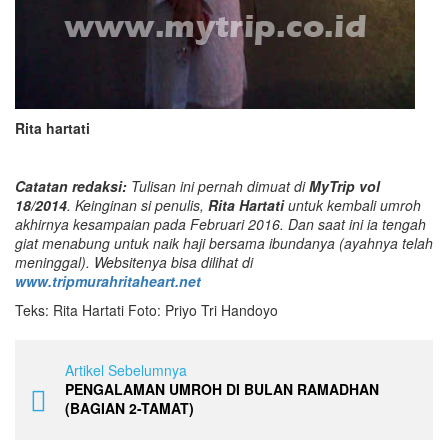
Rita hartati
Catatan redaksi:
Tulisan ini pernah dimuat di
MyTrip vol
18/2014
. Keinginan si penulis,
Rita Hartati
untuk kembali umroh
akhirnya kesampaian pada Februari 2016. Dan saat ini ia tengah
giat menabung untuk naik haji bersama ibundanya (ayahnya telah
meninggal). Websitenya bisa dilihat di
www.tripmurahritaheart.net
Teks: Rita Hartati Foto: Priyo Tri Handoyo
Artikel Sebelumnya
PENGALAMAN UMROH DI BULAN RAMADHAN
(BAGIAN 2-TAMAT)