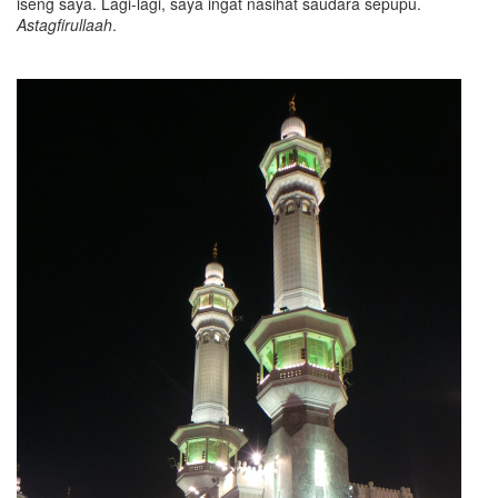
iseng saya. Lagi-lagi, saya ingat nasihat saudara sepupu.
Astagfirull
a
ah
.