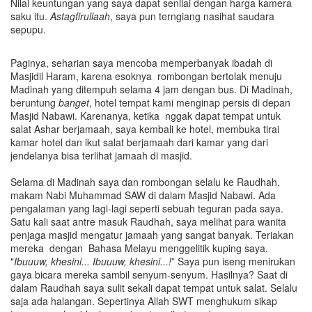
Nilai keuntungan yang saya dapat senilai dengan harga kamera
saku itu.
Astagfirulla
a
h
, saya pun terngiang nasihat saudara
sepupu.
Paginya, seharian saya mencoba memperbanyak ibadah di
Masjidil Haram, karena esoknya rombongan bertolak menuju
Madinah yang ditempuh selama 4 jam dengan bus. Di Madinah,
beruntung
banget
, hotel tempat kami menginap persis di depan
Masjid Nabawi. Karenanya, ketika nggak dapat tempat untuk
salat Ashar berjamaah, saya kembali ke hotel, membuka tirai
kamar hotel dan ikut salat berjamaah dari kamar yang dari
jendelanya bisa terlihat jamaah di masjid.
Selama di Madinah saya dan rombongan selalu ke Raudhah,
makam Nabi Muhammad SAW di dalam Masjid Nabawi. Ada
pengalaman yang lagi-lagi seperti sebuah teguran pada saya.
Satu kali saat antre masuk Raudhah, saya melihat para wanita
penjaga masjid mengatur jamaah yang sangat banyak. Teriakan
mereka dengan Bahasa Melayu menggelitik kuping saya.
"
Ibuuuw, khesini... Ibuuuw, khesini...!
” Saya pun iseng menirukan
gaya bicara mereka sambil senyum-senyum. Hasilnya? Saat di
dalam Raudhah saya sulit sekali dapat tempat untuk salat. Selalu
saja ada halangan. Sepertinya Allah SWT menghukum sikap