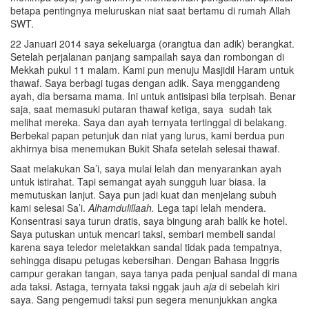
betapa pentingnya meluruskan niat saat bertamu di rumah Allah
SWT.
22 Januari 2014 saya sekeluarga (orangtua dan adik) berangkat.
Setelah perjalanan panjang sampailah saya dan rombongan di
Mekkah pukul 11 malam. Kami pun menuju Masjidil Haram untuk
thawaf. Saya berbagi tugas dengan adik. Saya menggandeng
ayah, dia bersama mama. Ini untuk antisipasi bila terpisah. Benar
saja, saat memasuki putaran thawaf ketiga, saya sudah tak
melihat mereka. Saya dan ayah ternyata tertinggal di belakang.
Berbekal papan petunjuk dan niat yang lurus, kami berdua pun
akhirnya bisa menemukan Bukit Shafa setelah selesai thawaf.
Saat melakukan Sa’i, saya mulai lelah dan menyarankan ayah
untuk istirahat. Tapi semangat ayah sungguh luar biasa. Ia
memutuskan lanjut. Saya pun jadi kuat dan menjelang subuh
kami selesai Sa’i.
Alhamdulil
l
a
a
h.
Lega tapi lelah mendera.
Konsentrasi saya turun dratis, saya bingung arah balik ke hotel.
Saya putuskan untuk mencari taksi, sembari membeli sandal
karena saya teledor meletakkan sandal tidak pada tempatnya,
sehingga disapu petugas kebersihan. Dengan Bahasa Inggris
campur gerakan tangan, saya tanya pada penjual sandal di mana
ada taksi. Astaga, ternyata taksi nggak jauh
aja
di sebelah kiri
saya. Sang pengemudi taksi pun segera menunjukkan angka