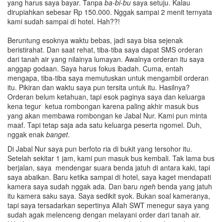
yang harus saya bayar. Tanpa
ba-bi-bu
saya setuju. Kalau
dirupiahkan sebesar Rp 150.000. Nggak sampai 2 menit ternyata
kami sudah sampai di hotel. Hah??!
Beruntung esoknya waktu bebas, jadi saya bisa sejenak
beristirahat. Dan saat rehat, tiba-tiba saya dapat SMS orderan
dari tanah air yang nilainya lumayan. Awalnya orderan itu saya
anggap godaan. Saya harus fokus ibadah. Cuma, entah
mengapa, tiba-tiba saya memutuskan untuk mengambil orderan
itu. Pikiran dan waktu saya pun tersita untuk itu. Hasilnya?
Orderan belum ketahuan, tapi esok paginya saya dan keluarga
kena tegur ketua rombongan karena paling akhir masuk bus
yang akan membawa rombongan ke Jabal Nur. Kami pun minta
maaf. Tapi tetap saja ada satu keluarga peserta ngomel. Duh,
nggak enak
banget
.
Di Jabal Nur saya pun berfoto ria di bukit yang tersohor itu.
Setelah sekitar 1 jam, kami pun masuk bus kembali. Tak lama bus
berjalan, saya mendengar suara benda jatuh di antara kaki, tapi
saya abaikan. Baru ketika sampai di hotel, saya kaget mendapati
kamera saya sudah nggak ada. Dan baru
ngeh
benda yang jatuh
itu kamera saku saya. Saya sedikit syok. Bukan soal kameranya,
tapi saya tersadarkan sepertinya Allah SWT menegur saya yang
sudah agak melenceng dengan melayani order dari tanah air.