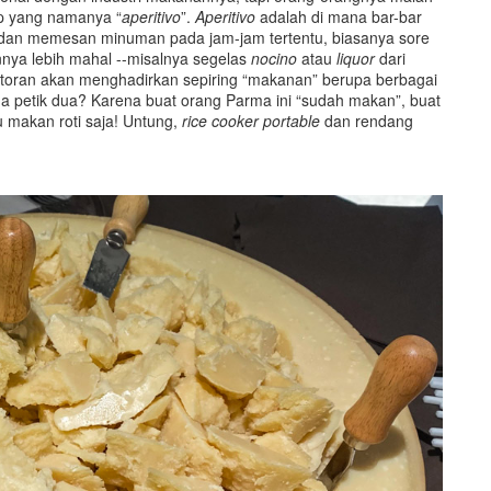
ep yang namanya “
aperitivo
”.
Aperitivo
adalah di mana bar-bar
 dan memesan minuman pada jam-jam tertentu, biasanya sore
nnya lebih mahal --misalnya segelas
nocino
atau
liquor
dari
estoran akan menghadirkan sepiring “makanan” berupa berbagai
da petik dua? Karena buat orang Parma ini “sudah makan”, buat
 makan roti saja! Untung,
rice cooker portable
dan rendang