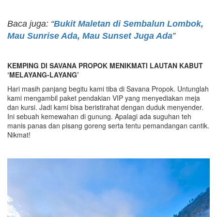
Baca juga: “
Bukit Maletan di Sembalun Lombok,
Mau Sunrise Ada, Mau Sunset Juga Ada
”
KEMPING DI SAVANA PROPOK MENIKMATI LAUTAN KABUT
‘MELAYANG-LAYANG’
Hari masih panjang begitu kami tiba di Savana Propok. Untunglah
kami mengambil paket pendakian VIP yang menyediakan meja
dan kursi. Jadi kami bisa beristirahat dengan duduk menyender.
Ini sebuah kemewahan di gunung. Apalagi ada suguhan teh
manis panas dan pisang goreng serta tentu pemandangan cantik.
Nikmat!