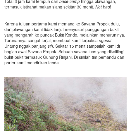
Total 3 jam kami tempuh dari
base camp
hingga plawangan,
termasuk istirahat makan siang sekitar 30 menit.
Not bad
!
Karena tujuan pertama kami memang ke Savana Propok dulu,
dari plawangan kami tidak lanjut menyusuri punggungan bukit
yang mengarah ke puncak Bukit Kondo, melainkan menuruninya.
Turunannya sangat terjal, membuat kami terpaksa
ngesot
.
Untung nggak panjang
sih
. Sekitar 15 menit sampailah kami di
bagian awal Savana Propok. Sebuah savana luas yang dikelilingi
bukit-bukit termasuk Gunung Rinjani. Di sinilah tim pemandu dan
porter kami mendirikan tenda.