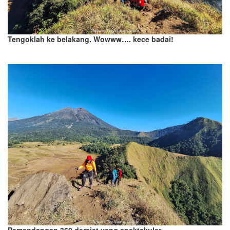
Tengoklah ke belakang. Wowww…. kece badai!
Pemandangan 360 derajat yang spektakuler