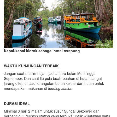
Kapal-kapal klotok sebagai hotel terapung
WAKTU KUNJUNGAN TERBAIK
Jangan saat musim hujan, jadi antara bulan Mei hingga
September. Dan saat itu pula buah-buahan di hutan sangat
jarang ditemui. Jadi orangutan butuh keluar dari hutan untuk
mendapatkan makanan di
feeding station
.
DURASI IDEAL
Minimal 3 hari 2 malam untuk susur Sungai Sekonyer dan
berhenti di 3
feeding station
yang terbuka untuk wisatawan yaitu