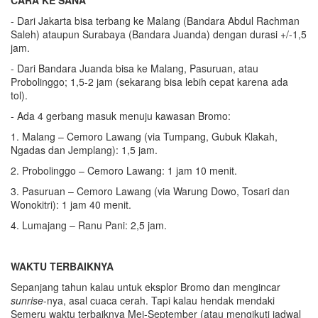
CARA KE SANA
- Dari Jakarta bisa terbang ke Malang (Bandara Abdul Rachman
Saleh) ataupun Surabaya (Bandara Juanda) dengan durasi +/-1,5
jam.
- Dari Bandara Juanda bisa ke Malang, Pasuruan, atau
Probolinggo; 1,5-2 jam (sekarang bisa lebih cepat karena ada
tol).
- Ada 4 gerbang masuk menuju kawasan Bromo:
1. Malang – Cemoro Lawang (via Tumpang, Gubuk Klakah,
Ngadas dan Jemplang): 1,5 jam.
2. Probolinggo – Cemoro Lawang: 1 jam 10 menit.
3. Pasuruan – Cemoro Lawang (via Warung Dowo, Tosari dan
Wonokitri): 1 jam 40 menit.
4. Lumajang – Ranu Pani: 2,5 jam.
WAKTU TERBAIKNYA
Sepanjang tahun kalau untuk eksplor Bromo dan mengincar
sunrise
-nya, asal cuaca cerah. Tapi kalau hendak mendaki
Semeru waktu terbaiknya Mei-September (atau mengikuti jadwal