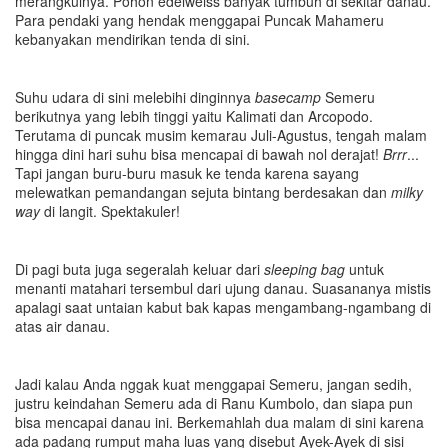
merangkulnya. Pohon edelweiss banyak tumbuh di sekitar danau.
Para pendaki yang hendak menggapai Puncak Mahameru
kebanyakan mendirikan tenda di sini.
Suhu udara di sini melebihi dinginnya
basecamp
Semeru
berikutnya yang lebih tinggi yaitu Kalimati dan Arcopodo.
Terutama di puncak musim kemarau Juli-Agustus, tengah malam
hingga dini hari suhu bisa mencapai di bawah nol derajat!
Brrr
...
Tapi jangan buru-buru masuk ke tenda karena sayang
melewatkan pemandangan sejuta bintang berdesakan dan
milky
way
di langit. Spektakuler!
Di pagi buta juga segeralah keluar dari
sleeping bag
untuk
menanti matahari tersembul dari ujung danau. Suasananya mistis
apalagi saat untaian kabut bak kapas mengambang-ngambang di
atas air danau.
Jadi kalau Anda nggak kuat menggapai Semeru, jangan sedih,
justru keindahan Semeru ada di Ranu Kumbolo, dan siapa pun
bisa mencapai danau ini. Berkemahlah dua malam di sini karena
ada padang rumput maha luas yang disebut Ayek-Ayek di sisi