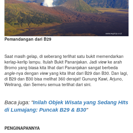
Pemandangan dari B29
Saat masih gelap, di seberang terlihat satu bukit memendarkan
kerlap-kerlip lampu. Itulah Bukit Pananjakan. Jadi
view
ke arah
Bromo yang biasa kita lihat dari Pananjakan sangat berbeda
angle
-nya dengan
view
yang kita lihat dari B29 dan B30. Dan lagi,
di B29 dan B30 bisa melihat 360 derajat! Gunung Kawi, Arjuno,
Welirang, dan Semeru semua terlihat dari sini.
Baca juga: "
Inilah Objek Wisata yang Sedang HIts
di Lumajang: Puncak B29 & B30
"
PENGINAPANNYA