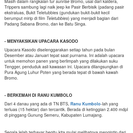
Masih dalam rangkaian tur
sunrise
Bromo, usai dari kaldera,
Trippers sambung lagi naik jeep ke Pasir Berbisik (padang pasir
ekstraluas, Bukit Teletubbies (gundukan bukit-bukit kecil
berumput mirip di film
Teletubbies
) yang menjadi bagian dari
Padang Sabana Bromo, dan ke Batu Singa.
- MENYAKSIKAN UPACARA KASODO
Upacara Kasodo diselenggarakan setiap tahun pada bulan
Desember atau Januari tepat saat purnama. Ini adalah upacara
untuk memohon panen yang berlimpah yang dilakukan suku
Tengger, penduduk asli kawasan ini. Upacara dilangsungkan di
Pura Agung Luhur Poten yang berada tepat di bawah kawah
Bromo.
- BERKEMAH DI RANU KUMBOLO
Dari 4 danau yang ada di TN BTS,
Ranu Kumbolo
-lah yang
terluas (15 hektar) dan tercantik. Berada di ketinggian 2.400 mdpl
di pinggang Gunung Semeru, Kabupaten Lumajang.
Segala lelah terbayar begitu kita mulai melihatnya mengintip dari