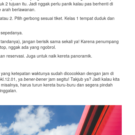
 2 tujuan itu. Jadi nggak perlu panik kalau pas berhenti di
ke arah berlawanan.
atau 2. Pilih gerbong sesuai tiket. Kelas 1 tempat duduk dan
 sepedanya.
da tandanya), jangan berisik sama sekali ya! Karena penumpang
ptop, nggak ada yang ngobrol.
kan reservasi. Juga untuk naik kereta panoramik.
tal yang ketepatan waktunya sudah dicocokkan dengan jam di
pkl.12.01, ya
bener-bener
jam segitu! Takjub ya? Jadi kalau kita
t misalnya, harus turun kereta buru-buru dan segera pindah
tinggalan.