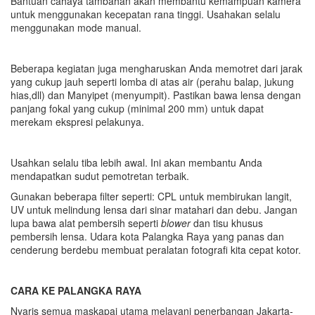
Bantuan cahaya tambahan akan membantu kemampuan kamera
untuk menggunakan kecepatan rana tinggi. Usahakan selalu
menggunakan mode manual.
Beberapa kegiatan juga mengharuskan Anda memotret dari jarak
yang cukup jauh seperti lomba di atas air (perahu balap, jukung
hias,dll) dan Manyipet (menyumpit). Pastikan bawa lensa dengan
panjang fokal yang cukup (minimal 200 mm) untuk dapat
merekam ekspresi pelakunya.
Usahkan selalu tiba lebih awal. Ini akan membantu Anda
mendapatkan sudut pemotretan terbaik.
Gunakan beberapa filter seperti: CPL untuk membirukan langit,
UV untuk melindung lensa dari sinar matahari dan debu. Jangan
lupa bawa alat pembersih seperti
blower
dan tisu khusus
pembersih lensa. Udara kota Palangka Raya yang panas dan
cenderung berdebu membuat peralatan fotografi kita cepat kotor.
CARA KE PALANGKA RAYA
Nyaris semua maskapai utama melayani penerbangan Jakarta-