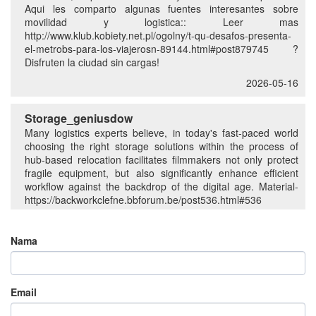
Aqui les comparto algunas fuentes interesantes sobre
movilidad y logistica:: Leer mas
http://www.klub.kobiety.net.pl/ogolny/t-qu-desafos-presenta-
el-metrobs-para-los-viajerosn-89144.html#post879745 ?
Disfruten la ciudad sin cargas!
2026-05-16
Storage_geniusdow
Many logistics experts believe, in today's fast-paced world
choosing the right storage solutions within the process of
hub-based relocation facilitates filmmakers not only protect
fragile equipment, but also significantly enhance efficient
workflow against the backdrop of the digital age. Material-
https://backworkclefne.bbforum.be/post536.html#536
2026-05-07
Nama
Email