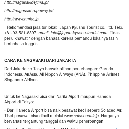
http://nagasakidejima.jp/
http://nagasaki-ropeway.jp/
http://www.nmhc.jp
- Rekomendasi jasa tur lokal: Japan Kyushu Tourist co., ltd. Telp.
+81-93-521-8897,
e
mail
:
info@japan-kyushu-tourist.com
. Tidak
perlu khawatir dengan bahasa karena pemandu lokalnya fasih
berbahasa Inggris.
CARA KE NAGASAKI DARI JAKARTA
Dari Jakarta ke Tokyo banyak pilihan penerbangan: Garuda
Indonesia, AirAsia, All Nippon Airways (ANA), Philippine Airlines,
Singapore Airlines.
Untuk ke Nagasaki bisa dari Narita Aiport maupun Haneda
Airport di Tokyo:
- Dari Haneda Airport bisa naik pesawat kecil seperti Solaced Air.
Tiket pesawat bisa dibeli melalui
www.solaseedair.jp
. Harganya
bervariasi tergantung tanggal dan waktu penerbangan.