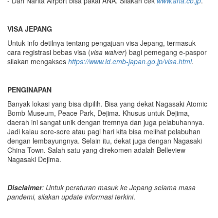
- Dari Narita Airport bisa pakai ANA. Silakan cek
www.ana.co.jp
.
VISA JEPANG
Untuk info detilnya tentang pengajuan visa Jepang, termasuk
cara registrasi bebas visa (
visa waiver
) bagi pemegang e-paspor
silakan mengakses
https://www.id.emb-japan.go.jp/visa.html
.
PENGINAPAN
Banyak lokasi yang bisa dipilih. Bisa yang dekat Nagasaki Atomic
Bomb Museum, Peace Park, Dejima. Khusus untuk Dejima,
daerah ini sangat unik dengan tremnya dan juga pelabuhannya.
Jadi kalau sore-sore atau pagi hari kita bisa melihat pelabuhan
dengan lembayungnya. Selain itu, dekat juga dengan Nagasaki
China Town. Salah satu yang direkomen adalah Belleview
Nagasaki Dejima.
Disclaimer
: Untuk peraturan masuk ke Jepang selama masa
pandemi, silakan update informasi terkini
.