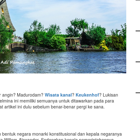
cir angin? Madurodam?
Wisata kanal
?
Keukenhof
? Lukisan
elmina ini memiliki semuanya untuk ditawarkan pada para
t artikel ini dulu sebelum benar-benar pergi ke sana.
 bentuk negara monarki konstitusional dan kepala negaranya
 Raja Willem-Alexander. Sedangkan kepala pemerintahannya