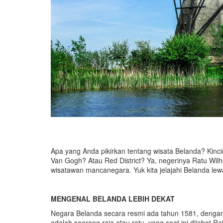
Apa yang Anda pikirkan tentang wisata Belanda? Kin
Van Gogh? Atau Red District? Ya, negerinya Ratu Wilh
wisatawan mancanegara. Yuk kita jelajahi Belanda lewa
MENGENAL
BELANDA
LEBIH DEKAT
Negara Belanda secara resmi ada tahun 1581, dengan
adalah seorang raja atau ratu, yang saat ini dijabat