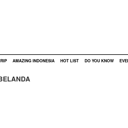
RIP
AMAZING INDONESIA
HOT LIST
DO YOU KNOW
EVE
 BELANDA