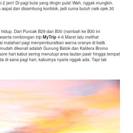
i 2 jam! Di pagi buta yang dingin pula! Wah, nggak mungkin.
aspal dan disambung konblok, jadi cuma butuh naik ojek 30
 hidup. Dari Puncak B29 dan B30 (nambah ke B30 ini
peserta rombongan
trip
MyTrip
4-6 Maret lalu melihat
isi matahari pagi menyemburatkan warna oranye di balik
t mudah dikenali adalah Gunung Batok dan Kaldera Bromo
u sore hari kabut sering menutupi area lautan pasir hingga tempat
da di sana pagi hari, kabutnya nyaris nggak ada. Tapi tak