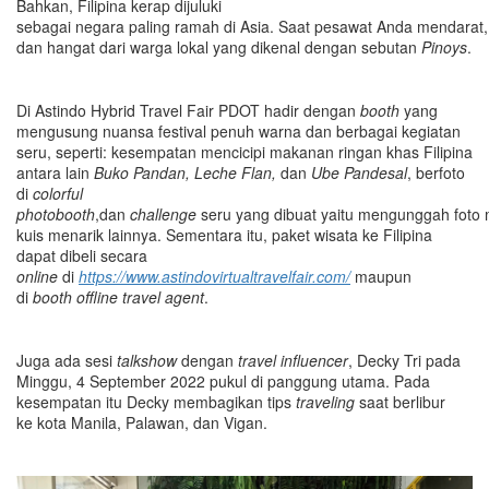
Bahkan, Filipina kerap dijuluki
sebagai negara paling ramah di Asia. Saat pesawat Anda mendarat
dan hangat dari warga lokal yang dikenal dengan sebutan
Pinoys
.
Di Astindo Hybrid Travel Fair PDOT hadir dengan
booth
yang
mengusung nuansa festival penuh warna dan berbagai kegiatan
seru, seperti: kesempatan mencicipi makanan ringan khas Filipina
antara lain
Buko Pandan, Leche Flan,
dan
Ube Pandesal
, berfoto
di
colorful
photobooth
,dan
challenge
seru yang dibuat yaitu mengunggah foto 
kuis menarik lainnya. Sementara itu, paket wisata ke Filipina
dapat dibeli secara
online
di
https://www.astindovirtualtravelfair.com/
maupun
di
booth
offline
travel
agent
.
Juga ada sesi
t
alkshow
dengan
travel influencer
, Decky Tri pada
Minggu, 4 September 2022 pukul di panggung utama. Pada
kesempatan itu Decky membagikan tips
traveling
saat berlibur
ke kota Manila, Palawan, dan Vigan.