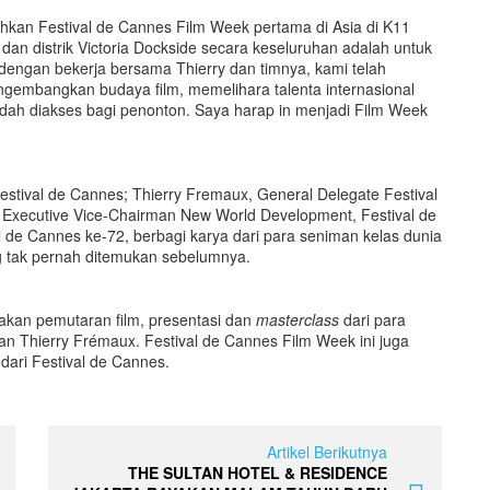
kan Festival de Cannes Film Week pertama di Asia di K11
n distrik Victoria Dockside secara keseluruhan adalah untuk
n dengan bekerja bersama Thierry dan timnya, kami telah
embangkan budaya film, memelihara talenta internasional
udah diakses bagi penonton. Saya harap in menjadi Film Week
estival de Cannes; Thierry Fremaux, General Delegate Festival
 Executive Vice-Chairman New World Development, Festival de
de Cannes ke-72, berbagi karya dari para seniman kelas dunia
g tak pernah ditemukan sebelumnya.
kan pemutaran film, presentasi dan
masterclass
dari para
an Thierry Frémaux. Festival de Cannes Film Week ini juga
 dari Festival de Cannes.
Artikel Berikutnya
THE SULTAN HOTEL & RESIDENCE