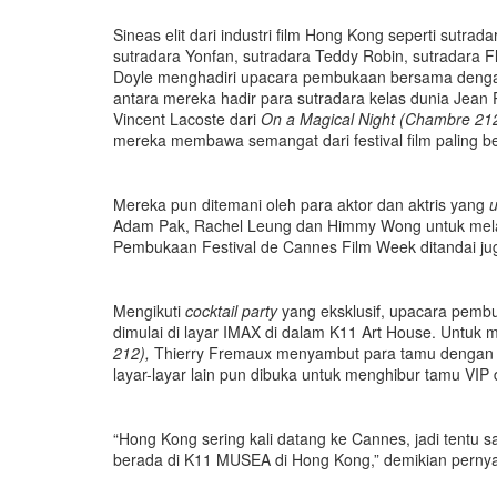
Sineas elit dari industri film Hong Kong seperti sutra
sutradara Yonfan, sutradara Teddy Robin, sutradara F
Doyle menghadiri upacara pembukaan bersama deng
antara mereka hadir para sutradara kelas dunia Jean
Vincent Lacoste dari
On a Magical Night (Chambre 21
mereka membawa semangat dari festival film paling b
Mereka pun ditemani oleh para aktor dan aktris yang
Adam Pak, Rachel Leung dan Himmy Wong untuk melaku
Pembukaan Festival de Cannes Film Week ditandai juga
Mengikuti
cocktail party
yang eksklusif, upacara pemb
dimulai di layar IMAX di dalam K11 Art House. Unt
212),
Thierry Fremaux menyambut para tamu dengan di
layar-layar lain pun dibuka untuk menghibur tamu VI
“Hong Kong sering kali datang ke Cannes, jadi tentu
berada di K11 MUSEA di Hong Kong,” demikian pernya