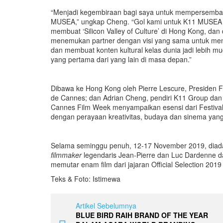
“Menjadi kegembiraan bagi saya untuk mempersembah
MUSEA,” ungkap Cheng. “Gol kami untuk K11 MUSEA da
membuat ‘Silicon Valley of Culture’ di Hong Kong, da
menemukan partner dengan visi yang sama untuk meng
dan membuat konten kultural kelas dunia jadi lebih m
yang pertama dari yang lain di masa depan.”
Dibawa ke Hong Kong oleh Pierre Lescure, Presiden F
de Cannes; dan Adrian Cheng, pendiri K11 Group dan
Cannes Film Week menyampaikan esensi dari Festival 
dengan perayaan kreativitas, budaya dan sinema yan
Selama seminggu penuh, 12-17 November 2019, diada
filmmaker
legendaris Jean-Pierre dan Luc Dardenne d
memutar enam film dari jajaran Official Selection 2019
Teks & Foto: Istimewa
Artikel Sebelumnya
BLUE BIRD RAIH BRAND OF THE YEAR