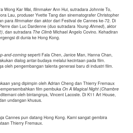
dara Wong Kar Wai,
filmmaker
Ann Hui, sutradara Johnnie To,
lora Lau, produser Yvette Tang dan sinematografer Christopher
an para
filmmaker
dan aktor dari Festival de Cannes ke-72. Di
 Pierre dan Luc Dardenne (duo sutradara
Young Ahmed
), aktor
2)
, dan sutradara
The Climb
Michael Angelo Covino. Kehadiran
ergengsi di dunia ke Hong Kong.
up-and-coming
seperti Fala Chen, Janice Man, Hanna Chan,
kan dialog antar-budaya melalui kecintaan pada film.
 oleh pengembangan talenta generasi baru di industri film.
ukaan yang dipimpin oleh Adrian Cheng dan Thierry Fremaux
uk mempersembahkan film pembuka
On A Magical Night (Chambre
temani oleh bintangnya, Vincent Lacoste. Di K11 Art House,
P dan undangan khusus.
 saja Cannes pun datang Hong Kong. Kami sangat gembira
taan Thierry Fremaux.