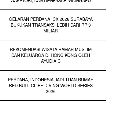
WAKATOBI, DAN DENPASAR-WAINGAPU
GELARAN PERDANA ICX 2026 SURABAYA
BUKUKAN TRANSAKSI LEBIH DARI RP 3
MILIAR
REKOMENDASI WISATA RAMAH MUSLIM
DAN KELUARGA DI HONG KONG OLEH
AYUDIA C
PERDANA, INDONESIA JADI TUAN RUMAH
RED BULL CLIFF DIVING WORLD SERIES
2026