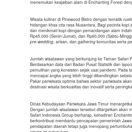
menemukan keajaiban alam di Enchanting Forest den
Wisata kuliner
di
Pinewood Bistro
dengan tematik
rusti
hidangan khas cita rasa
N
usantara. Bagi pecinta kopi 
dan menikmati kopi dengan pemandangan alam indah.
Rp45
.000
(Senin-Jumat), dan Rp60
.000
(Sabtu-Minggu
pre-wedding
, arisan, dan
gathering
komunitas serta p
Jumlah wisatawan yang berkunjung ke
Taman Safari
P
Berdasarkan data dari Badan Pusat Statistik dan lapo
pemulihan yang konsisten sejak
usai
pandemi. Pada ta
mencapai angka yang lebih tinggi dibandingkan sebe
Pakar pariwisata optimis bahwa sektor pariwisata a
destinasi wisata berkualitas dan inovatif serta peningk
Dinas Kebudayaan Pariwisata Jawa Timur menargetkan
Dengan jumlah wisatawan tersebut ditargetkan akan m
Safari Indonesia Group berharap
,
kehadiran Enchantin
berkontribusi membantu pencapaian pemerintah Jawa 
pendapatan daerah tetapi juga menopang pertumbuh
wisata ini cukup luas.