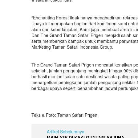
“Enchanting Forest tidak hanya menghadirkan rekreasi
Upaya ini merupakan bagian dari komitmen kami untu
alam dan keberlanjutan. Kami juga membuat area ini 
Dan The Grand Taman Safari Prigen
m
enjadi salah s
serta memberikan dampak untuk membantu
p
ariwisat
Marketing Taman Safari Indonesia Group.
The Grand Taman Safari Prigen mencatat
kenaikan
pe
sekolah, jumlah pengunjung meningkat hingga 90% dib
berhasil menjadi salah satu destinasi wisata paling p
menargetkan peningkatan jumlah pengunjung sekitar 10
berbagai upaya seperti penambahan jadwal pertunjuk
Teks & Foto: Taman Safari Prigen
Artikel Sebelumnya
MAIN ATV DI KAKI GUNUNG ARJUNA