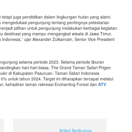
 tetapi juga pendidikan dalam lingkungan hutan yang alami.
k mengedukasi pengunjung tentang pentingnya pelestarian
menjadi pilihan untuk pengunjung melakukan berbagai kegiatan.
atu destinasi yang mampu mengangkat wisata di Jawa
T
imur,
a Indonesia
,
” ujar
Alexander Zulkarnain, Senior Vice President
ngunjung selama periode 2023. Selama periode liburan
andingkan hari-hari biasa. The Grand Taman Safari Prigen
opuler di Kabupaten Pasuruan. Taman Safari Indonesia
% untuk tahun 2024. Target ini diharapkan tercapai melalui
an, kehadiran taman rekreasi Enchanting Forest dan
ATV
.
Artikel Berikutnya