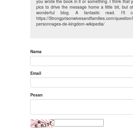
you wrote the book in it or something. I think that
pics to drive the message home a little bit, but ot
wonderful blog. A fantastic read. I'll c
https://Strongprisonwivesandfamilies.com/question/l
personnages-de-kingdom-wikipedia/
Nama
Email
Pesan