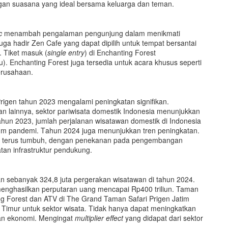
gan suasana yang ideal bersama keluarga dan teman.
c
menambah pengalaman pengunjung dalam menikmati
juga hadir Zen Cafe yang dapat dipilih untuk tempat bersantai
 Tiket masuk (
single entry
) di Enchanting Forest
). Enchanting Forest juga tersedia untuk acara khusus seperti
erusahaan.
rigen tahun 2023 mengalami peningkatan signifikan.
ran lainnya, sektor pariwisata domestik Indonesia menunjukkan
hun 2023, jumlah perjalanan wisatawan domestik di Indonesia
lum pandemi.
T
ahun 2024 juga menunjukkan tren peningkatan.
kan terus tumbuh, dengan penekanan pada pengembangan
atan infrastruktur pendukung.
 sebanyak 324,8 juta pergerakan wisatawan di tahun 2024.
enghasilkan perputaran uang mencapai Rp400 triliun.
Taman
g Forest dan ATV di The Grand Taman Safari Prigen Jatim
Timur untuk sektor wisata. Tidak hanya dapat meningkatkan
an ekonomi. Mengingat
multiplier effect
yang didapat dari sektor