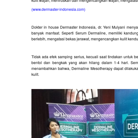
kulit wajah, meniruskan dan mengencangkan wajah, mengatas
(www.dermaster-indonesia.com)
Dokter in house Dermaster Indonesia, dr. Yeni Mulyani me
banyak manfaat. Seperti Serum Dermaline, memiliki kandun
berlebih, mengatasi bekas jerawat, mengencangkan kulit kendu
Tidak ada efek samping serius, kecuali saat tindakan untuk
bentol dan bengkak yang akan hilang dalam 1-4 hari. Seme
menambahkan bahwa, Dermaline Mesotherapy dapat dilakukan 
kulit.