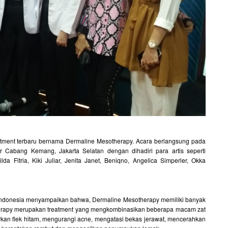
eatment terbaru bernama Dermaline Mesotherapy. Acara berlangsung pada
r Cabang Kemang, Jakarta Selatan dengan dihadiri para artis seperti
 Fitria, Kiki Juliar, Jenita Janet, Beniqno, Angelica Simperler, Okka
r Indonesia menyampaikan bahwa, Dermaline Mesotherapy memiliki banyak
herapy merupakan treatment yang mengkombinasikan beberapa macam zat
arkan flek hitam, mengurangi acne, mengatasi bekas jerawat, mencerahkan