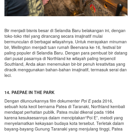
Bir menjadi bisnis besar di Selandia Baru belakangan ini, dengan
toko-toko ritel yang dirancang secara imajinatif mulai
bermunculan di berbagai wilayahnya. Untuk merayakan minuman
bir, Wellington menjadi tuan rumah Beervana ke-16, festival bir
paling populer di Selandia Baru. Dengan para pembuat bir datang
dari pusat pasarnya di Northland ke wilayah paling terpencil
Southland, Anda akan menemukan bir-bir penuh kreativitas yang
diracik menggunakan bahan-bahan imajinatif, termasuk serai dan
leci.
1
4
. P
AEPAE
IN THE PARK
Dengan diluncurkannya film dokumenter
Poi E
pada 2016,
sebuah kota kecil bernama Patea di Taranaki, Northland kembali
mendapat perhatian publik. Patea mulai dikenal pada 1984
karena kesuksesannya dalam menciptakan“Poi E”, melodi yang
menyelamatkan kekayaan budaya kota tersebut. Terletak dalam
bayang-bayang Gunung Taranaki yang menjulang tinggi, Patea