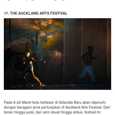
17. T
HE AUCKLAND ARTS FESTIVAL
Pada 8-26 Maret kota terbesar di Selandia Baru akan dipenuhi
dengan beragam jenis pertunjukan di Auckland Arts Festival. Dari
tarian hingga puisi, dan seni visual hingga sirkus, festival ini