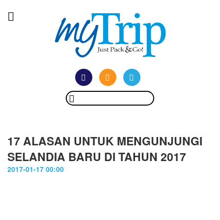
17 ALASAN UNTUK MENGUNJUNGI
SELANDIA BARU DI TAHUN 2017
2017-01-17 00:00