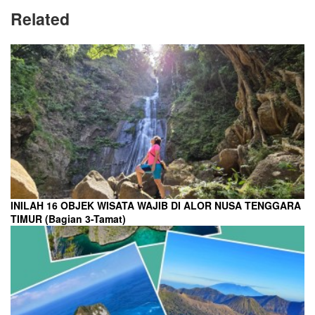
Related
INILAH 16 OBJEK WISATA WAJIB DI ALOR NUSA TENGGARA
TIMUR (Bagian 3-Tamat)