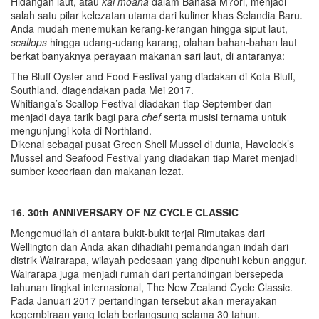
Hidangan laut, atau
kai moana
dalam Bahasa M?ori, menjadi
salah satu pilar kelezatan utama dari kuliner khas Selandia Baru.
Anda mudah menemukan kerang-kerangan hingga siput laut,
scallops
hingga udang-udang karang, olahan bahan-bahan laut
berkat banyaknya perayaan makanan sari laut, di antaranya:
The Bluff Oyster and Food Festival yang diadakan di Kota Bluff,
Southland, diagendakan pada Mei 2017.
Whitianga’s Scallop Festival diadakan tiap September dan
menjadi daya tarik bagi para
chef
serta musisi ternama untuk
mengunjungi kota di Northland.
Dikenal sebagai pusat Green Shell Mussel di dunia, Havelock’s
Mussel and Seafood Festival yang diadakan tiap Maret menjadi
sumber keceriaan dan makanan lezat.
1
6
. 30th A
NNIVERSARY
OF
NZ
CYCLE
C
LASSIC
Mengemudilah di antara bukit-bukit terjal Rimutakas dari
Wellington dan Anda akan dihadiahi pemandangan indah dari
distrik Wairarapa, wilayah pedesaan yang dipenuhi kebun anggur.
Wairarapa juga menjadi rumah dari pertandingan bersepeda
tahunan tingkat internasional, The New Zealand Cycle Classic.
Pada Januari 2017 pertandingan tersebut akan merayakan
kegembiraan yang telah berlangsung selama 30 tahun.