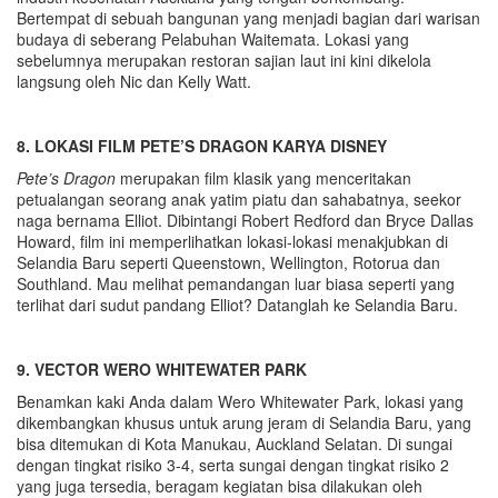
Bertempat di sebuah bangunan yang menjadi bagian dari warisan
budaya di seberang Pelabuhan Waitemata. Lokasi yang
sebelumnya merupakan restoran sajian laut ini kini dikelola
langsung oleh Nic dan Kelly Watt.
8
.
LOKASI FILM PETE’S DRAGON KARYA DISNEY
Pete’s Dragon
merupakan film klasik yang menceritakan
petualangan seorang anak yatim piatu dan sahabatnya, seekor
naga bernama Elliot. Dibintangi Robert Redford dan Bryce Dallas
Howard, film ini memperlihatkan lokasi-lokasi menakjubkan di
Selandia Baru seperti Queenstown, Wellington, Rotorua dan
Southland. Mau melihat pemandangan luar biasa seperti yang
terlihat dari sudut pandang Elliot? Datanglah ke Selandia Baru.
9
.
VECTOR WERO WHITEWATER PARK
Benamkan kaki Anda dalam Wero Whitewater Park, lokasi yang
dikembangkan khusus untuk arung jeram di Selandia Baru, yang
bisa ditemukan di Kota Manukau, Auckland Selatan. Di sungai
dengan tingkat risiko 3-4, serta sungai dengan tingkat risiko 2
yang juga tersedia, beragam kegiatan bisa dilakukan oleh