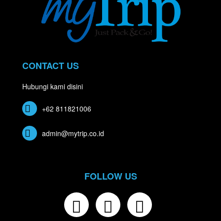
CONTACT US
Hubungi kami disini
+62 811821006
admin@mytrip.co.id
FOLLOW US