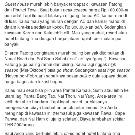
Guest house
murah lebih banyak terdapat di kawasan Patong
dan Phuket Town. Saat bukan
peak season
harga Rp 100.000-an
pun ada! Tapi itu pasti letaknya di gang, tanpa AC, kamar mandi
di luar. Kalau mau yang murah dengan AC dan kamar mandi di
dalam kira-kira sediakan kocek Rp 300.000-an
deh
. Sedangkan
kawasan Karon dan Kata lebih elit. Mau yang mahal, resort atau
hotel bintang lima dengan harga jutaan rupiah per malam pun
banyak.
Di area Patong penginapan murah paling banyak ditemukan di
Nanai Road dan Soi Saen Sabai (“soi” artinya “gang”). Kawasan
Patong juga paling ramai dan bising. Kalau lagi nggak
high
season
(Mei-Oktober) bisa
go show
. Sedangkan saat
high season
(November-Februari) sebaiknya pesan
online
dulu supaya dapat
harga bagus dan lokasi bagus.
Kalau mau sepi bisa pilih area Pantai Kamala, Surin atau lebih ke
utara lagi Pantai Bang Tao, Nai Thon, Nai Yang. Area-area ini
lebih dekat ke bandara. Tapi ingat, paket tur biasanya
mengenakan biaya tambahan untuk antar jemput jika Anda
menginap di kawasan ini (termasuk juga kawasan Rawai, Cape
Panwa, dan Nai Ham di ujung selatan). Biaya tambahan sekitar
THB 200/orang.
Bagi Anda yang berbujet lebih,
chain
hotel-hotel bintang lima