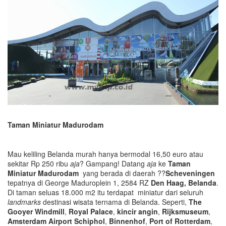
Taman Miniatur Madurodam
Mau keliling Belanda murah hanya bermodal 16,50 euro atau
sekitar Rp 250 ribu
aja
? Gampang! Datang
aja
ke
Taman
Miniatur Madurodam
yang berada di daerah ??
Scheveningen
tepatnya di George Maduroplein 1, 2584 RZ
Den Haag, Belanda
.
Di taman seluas 18.000 m2 itu terdapat miniatur dari seluruh
landmarks
destinasi wisata ternama di Belanda. Seperti,
The
Gooyer Windmill
,
Royal Pal
a
ce
,
kincir angin
,
Rijksmuseum
,
Amsterdam Airport Schiphol
,
Binnenhof
,
Port of Rotterdam
,