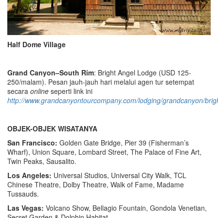
Half Dome Village
Grand Canyon–South Rim
: Bright Angel Lodge (USD 125-
250/malam). Pesan jauh-jauh hari melalui agen tur setempat
secara
online
seperti link ini
http://www.grandcanyontourcompany.com/lodging/grandcanyon/brigh
OBJEK-OBJEK WISATANYA
San Francisco:
Golden Gate Bridge, Pier 39 (Fisherman’s
Wharf), Union Square, Lombard Street, The Palace of Fine Art,
Twin Peaks, Sausalito.
Los Angeles:
Universal Studios, Universal City Walk, TCL
Chinese Theatre, Dolby Theatre, Walk of Fame, Madame
Tussauds.
Las Vegas:
Volcano Show, Bellagio Fountain, Gondola Venetian,
Secret Garden & Dolphin Habitat.