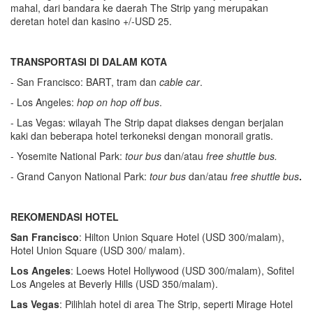
mahal, dari bandara ke daerah The Strip yang merupakan
deretan hotel dan kasino +/-USD 25.
TRANSPORTASI DI DALAM KOTA
- San Francisco: BART, tram dan
cable car
.
- Los Angeles:
h
op on
h
op off bus
.
- Las Vegas: wilayah The Strip dapat diakses dengan berjalan
kaki dan beberapa hotel terkoneksi dengan monorail gratis.
- Yosemite National Park:
tour bus
dan/atau
free shuttle bus.
- Grand Canyon National Park:
tour bus
dan/atau
free shuttle bus
.
REKOMENDASI HOTEL
San Fran
c
isco
: Hilton Union Square Hotel (USD 300/malam),
Hotel Union Square (USD 300/ malam).
Los Angeles
: Loews Hotel Hollywood (USD 300/malam), Sofitel
Los Angeles at Beverly Hills (USD 350/malam).
Las Vegas
: Pilihlah hotel di area The Strip, seperti Mirage Hotel