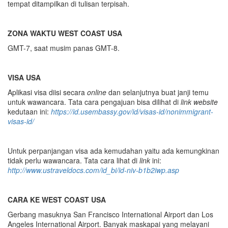
tempat ditampilkan di tulisan terpisah.
Z
ONA WAKTU WEST COAST USA
GMT-7, saat musim panas GMT-8.
VISA USA
Aplikasi visa diisi secara
online
dan selanjutnya buat janji temu
untuk wawancara. Tata cara pengajuan bisa dilihat di
link
website
kedutaan ini:
https://id.usembassy.gov/id/visas-id/nonimmigrant-
visas-id/
Untuk perpanjangan visa ada kemudahan yaitu ada kemungkinan
tidak perlu wawancara. Tata cara lihat di
link
ini:
http://www.ustraveldocs.com/id_bi/id-niv-b1b2iwp.asp
CARA KE WEST COAST USA
Gerbang masuknya San Francisco International Airport dan Los
Angeles International Airport. Banyak maskapai yang melayani