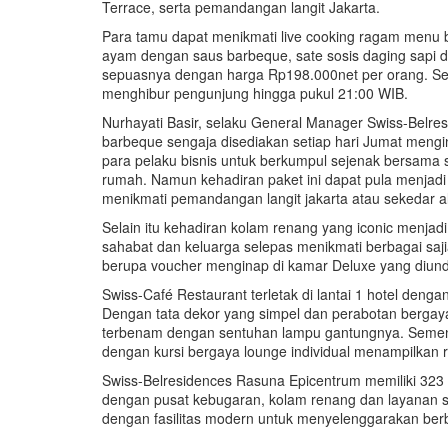
Terrace, serta pemandangan langit Jakarta.
Para tamu dapat menikmati live cooking ragam menu
ayam dengan saus barbeque, sate sosis daging sapi da
sepuasnya dengan harga Rp198.000net per orang. Sela
menghibur pengunjung hingga pukul 21:00 WIB.
Nurhayati Basir, selaku General Manager Swiss-Bel
barbeque sengaja disediakan setiap hari Jumat mengi
para pelaku bisnis untuk berkumpul sejenak bersama
rumah. Namun kehadiran paket ini dapat pula menjadi 
menikmati pemandangan langit jakarta atau sekedar a
Selain itu kehadiran kolam renang yang iconic menjad
sahabat dan keluarga selepas menikmati berbagai sajia
berupa voucher menginap di kamar Deluxe yang diund
Swiss-Café Restaurant terletak di lantai 1 hotel denga
Dengan tata dekor yang simpel dan perabotan bergay
terbenam dengan sentuhan lampu gantungnya. Sementar
dengan kursi bergaya lounge individual menampilkan r
Swiss-Belresidences Rasuna Epicentrum memiliki 323 k
dengan pusat kebugaran, kolam renang dan layanan sp
dengan fasilitas modern untuk menyelenggarakan ber