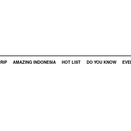
RIP
AMAZING INDONESIA
HOT LIST
DO YOU KNOW
EVE