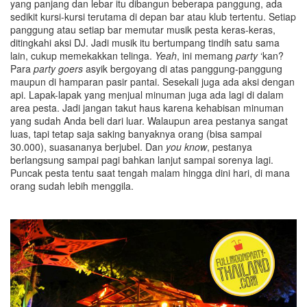
yang panjang dan lebar itu dibangun beberapa panggung, ada
sedikit kursi-kursi terutama di depan bar atau klub tertentu. Setiap
panggung atau setiap bar memutar musik pesta keras-keras,
ditingkahi aksi DJ. Jadi musik itu bertumpang tindih satu sama
lain, cukup memekakkan telinga.
Yeah
, ini memang
party
‘kan?
Para
party goers
asyik bergoyang di atas panggung-panggung
maupun di hamparan pasir pantai. Sesekali juga ada aksi dengan
api. Lapak-lapak yang menjual minuman juga ada lagi di dalam
area pesta. Jadi jangan takut haus karena kehabisan minuman
yang sudah Anda beli dari luar. Walaupun area pestanya sangat
luas, tapi tetap saja saking banyaknya orang (bisa sampai
30.000), suasananya berjubel. Dan
you know
, pestanya
berlangsung sampai pagi bahkan lanjut sampai sorenya lagi.
Puncak pesta tentu saat tengah malam hingga dini hari, di mana
orang sudah lebih menggila.