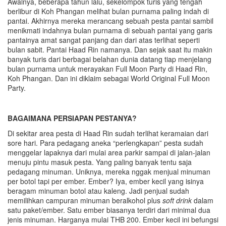
Awalnya, beberapa tahun lalu, sekelompok turis yang tengah
berlibur di Koh Phangan melihat bulan purnama paling indah di
pantai. Akhirnya mereka merancang sebuah pesta pantai sambil
menikmati indahnya bulan purnama di sebuah pantai yang garis
pantainya amat sangat panjang dan dari atas terlihat seperti
bulan sabit. Pantai Haad Rin namanya. Dan sejak saat itu makin
banyak turis dari berbagai belahan dunia datang tiap menjelang
bulan purnama untuk merayakan Full Moon Party di Haad Rin,
Koh Phangan. Dan ini diklaim sebagai World Original Full Moon
Party.
BAGAIMANA PERSIAPAN PESTANYA?
Di sekitar area pesta di Haad Rin sudah terlihat keramaian dari
sore hari. Para pedagang aneka “perlengkapan” pesta sudah
menggelar lapaknya dari mulai area parkir sampai di jalan-jalan
menuju pintu masuk pesta. Yang paling banyak tentu saja
pedagang minuman. Uniknya, mereka nggak menjual minuman
per botol tapi per ember. Ember? Iya, ember kecil yang isinya
beragam minuman botol atau kaleng. Jadi penjual sudah
memilihkan campuran minuman beralkohol plus
soft drink
dalam
satu paket/ember. Satu ember biasanya terdiri dari minimal dua
jenis minuman. Harganya mulai THB 200. Ember kecil ini befungsi