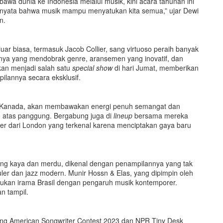
wa dunia ke Indonesia melalui musik, kini acara tahunan ini
i nyata bahwa musik mampu menyatukan kita semua,” ujar Dewi
n.
uar biasa, termasuk Jacob Collier, sang virtuoso peraih banyak
nya yang mendobrak genre, aransemen yang inovatif, dan
an menjadi salah satu
special show
di hari Jumat, memberikan
lannya secara eksklusif.
sal Kanada, akan membawakan energi penuh semangat dan
e atas panggung. Bergabung juga di
lineup
bersama mereka
r dari London yang terkenal karena menciptakan gaya baru
yang kaya dan merdu, dikenal dengan penampilannya yang tak
er dan jazz modern. Munir Hossn & Elas, yang dipimpin oleh
dukan irama Brasil dengan pengaruh musik kontemporer.
n tampil.
ang American Songwriter Contest 2023 dan NPR Tiny Desk