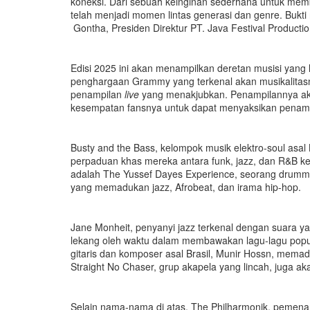
koneksi. Dari sebuah keinginan sederhana untuk memba
telah menjadi momen lintas generasi dan genre. Bukt
Gontha, Presiden Direktur PT. Java Festival Productio
Edisi 2025 ini akan menampilkan deretan musisi yang l
penghargaan Grammy yang terkenal akan musikalitas
penampilan
live
yang menakjubkan. Penampilannya ak
kesempatan fansnya untuk dapat menyaksikan penampi
Busty and the Bass, kelompok musik elektro-soul a
perpaduan khas mereka antara funk, jazz, dan R&B k
adalah The Yussef Dayes Experience, seorang drumme
yang memadukan jazz, Afrobeat, dan irama hip-hop.
Jane Monheit, penyanyi jazz terkenal dengan suara 
lekang oleh waktu dalam membawakan lagu-lagu popul
gitaris dan komposer asal Brasil, Munir Hossn, mema
Straight No Chaser, grup akapela yang lincah, juga aka
Selain nama-nama di atas, The Philharmonik, pemen