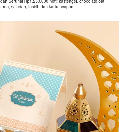
 dan Serunai Rp1.250.000 nett: kastengel, chocolate oat
 kurma, sajadah, tasbih dan kartu ucapan.