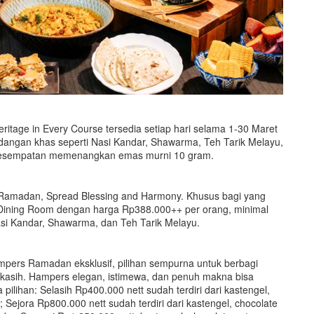
eritage in Every Course tersedia setiap hari selama 1-30 Maret
dangan khas seperti Nasi Kandar, Shawarma, Teh Tarik Melayu,
erkesempatan memenangkan emas murni 10 gram.
t of Ramadan, Spread Blessing and Harmony. Khusus bagi yang
te Dining Room dengan harga Rp388.000++ per orang, minimal
asi Kandar, Shawarma, dan Teh Tarik Melayu.
pers Ramadan eksklusif, pilihan sempurna untuk berbagi
rkasih. Hampers elegan, istimewa, dan penuh makna bisa
lihan: Selasih Rp400.000 nett sudah terdiri dari kastengel,
 Sejora Rp800.000 nett sudah terdiri dari kastengel, chocolate